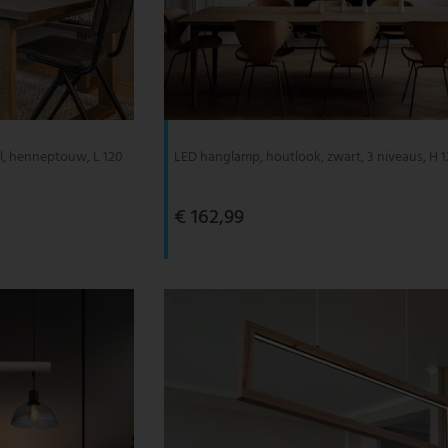
l, henneptouw, L 120
LED hanglamp, houtlook, zwart, 3 niveaus, H 
€ 162,99