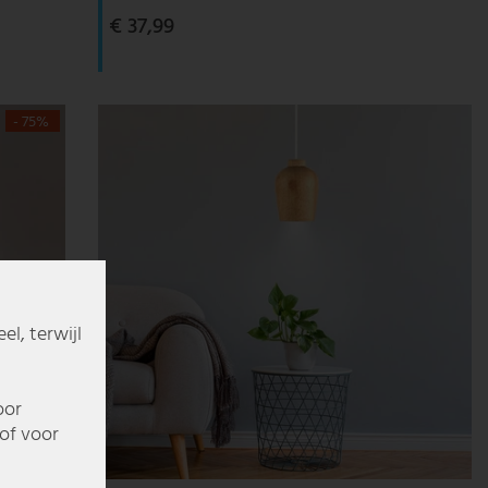
€ 37,99
- 75%
l, terwijl
oor
of voor