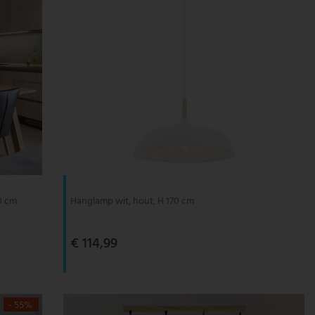
50 cm
Hanglamp wit, hout, H 170 cm
€ 114,99
- 55%