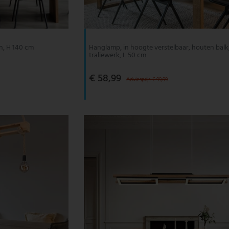
n, H 140 cm
Hanglamp, in hoogte verstelbaar, houten balk
traliewerk, L 50 cm
€ 58,99
Adviesprijs € 99,99