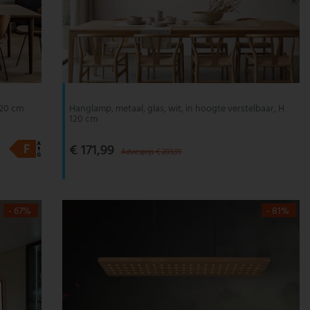
120 cm
Hanglamp, metaal, glas, wit, in hoogte verstelbaar, H
120 cm
€ 171,99
Adviesprijs € 289,99
- 67%
- 81%