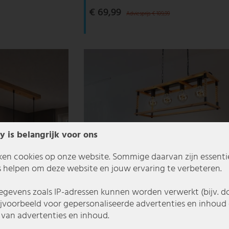
€ 69,99
Adviesprijs € 109,99
y is belangrijk voor ons
ken cookies op onze website. Sommige daarvan zijn essentiee
 helpen om deze website en jouw ervaring te verbeteren.
gevens zoals IP-adressen kunnen worden verwerkt (bijv. d
ijvoorbeeld voor gepersonaliseerde advertenties en inhoud 
van advertenties en inhoud.