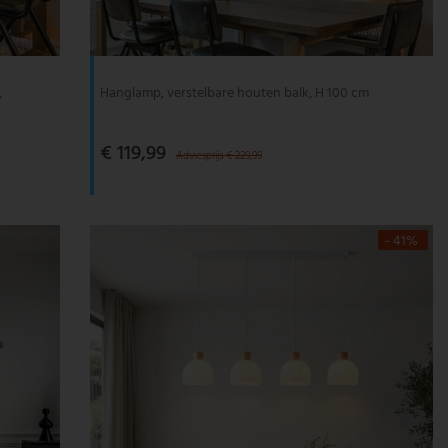
,
Hanglamp, verstelbare houten balk, H 100 cm
€ 119,99
Adviesprijs € 229,99
- 41%