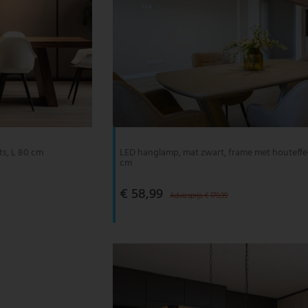
ts, L 80 cm
LED hanglamp, mat zwart, frame met houteffec
cm
€ 58,99
Adviesprijs € 179,99