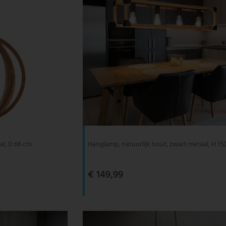
al, D 66 cm
Hanglamp, natuurlijk hout, zwart metaal, H 1
€ 149,99