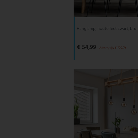
V-TAC
Wofi Leuchten
Hanglamp, houteffect zwart, brui
€ 54,99
Adviesprijs € 229,99