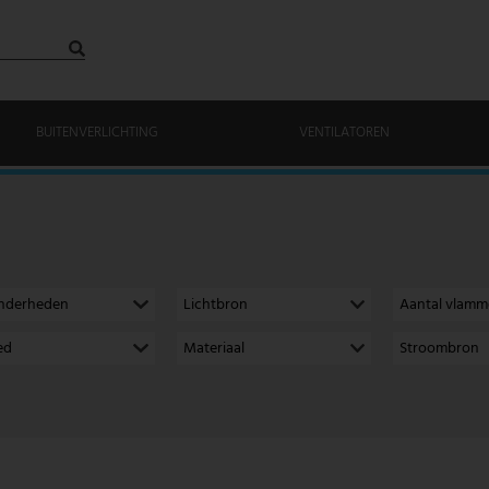
BUITENVERLICHTING
VENTILATOREN
onderheden
Lichtbron
Aantal vlam
ed
Materiaal
Stroombron