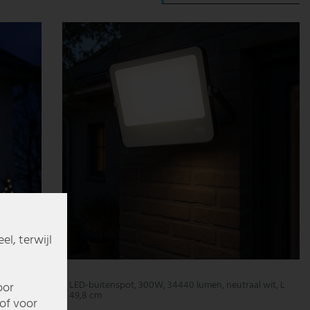
l, terwijl
 L 40,6
LED-buitenspot, 300W, 34440 lumen, neutraal wit, L
oor
49,8 cm
of voor