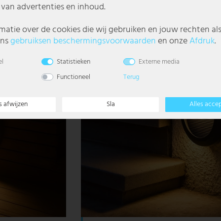
van advertenties en inhoud.
€ 73,99
matie over de cookies die wij gebruiken en jouw rechten al
ons
gebruiks­en beschermings­voorwaarden
en onze
Afdruk
.
el
Statistieken
Externe media
Functioneel
Terug
s afwijzen
Sla
Alles acce