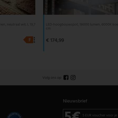
n, neutraal wit. L 19,7
LED-hoogbouwspot, 18000 lumen, 6000K koel 
cm
€ 174,99
Volg ons op
Nieuwsbrief
5€
5 EUR voucher voor je