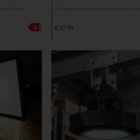
rond, D 15 cm
LED-stapverlichting, IP65, zwart, rond, D 15 c
€ 27,99