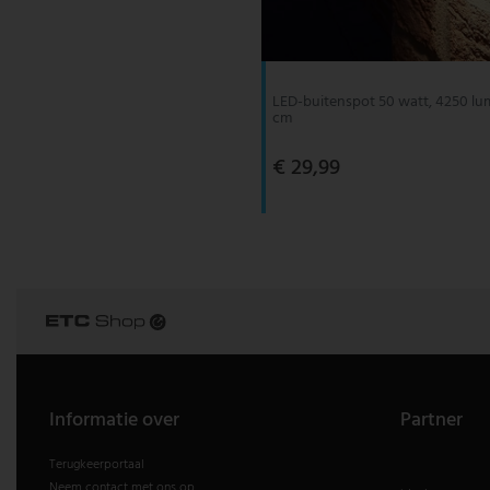
V-TAC
Wofi Leuchten
LED-buitenspot 50 watt, 4250 lume
cm
€ 29,99
Informatie over
Partner
Terugkeerportaal
Neem contact met ons op