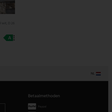
wit, D 26
NL
Betaalmethoden
Paypal