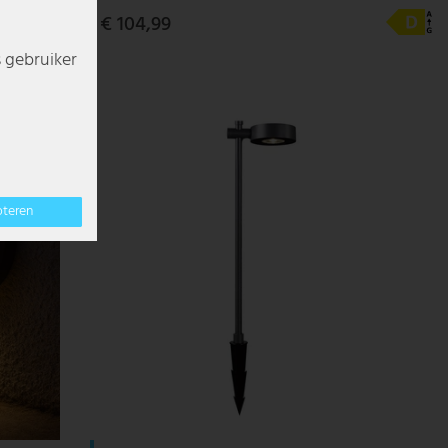
€ 104,99
s gebruiker
pteren