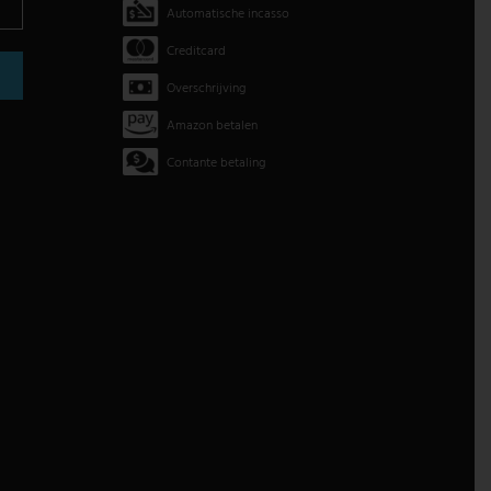
Automatische incasso
Creditcard
Overschrijving
Amazon betalen
Contante betaling