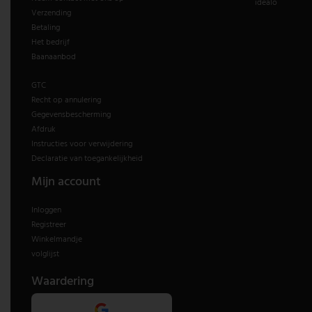
idealo
Verzending
Betaling
Het bedrijf
Baanaanbod
GTC
Recht op annulering
Gegevensbescherming
Afdruk
Instructies voor verwijdering
Declaratie van toegankelijkheid
Mijn account
Inloggen
Registreer
Winkelmandje
volglijst
Waardering