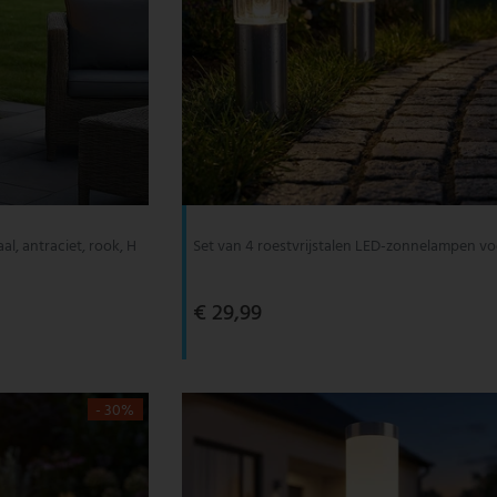
al, antraciet, rook, H
Set van 4 roestvrijstalen LED-zonnelampen vo
€ 29,99
- 30%