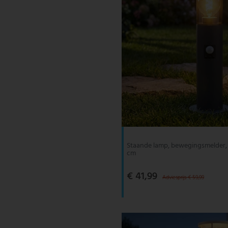
Staande lamp, bewegingsmelder, r
cm
€ 41,99
Adviesprijs € 59,99