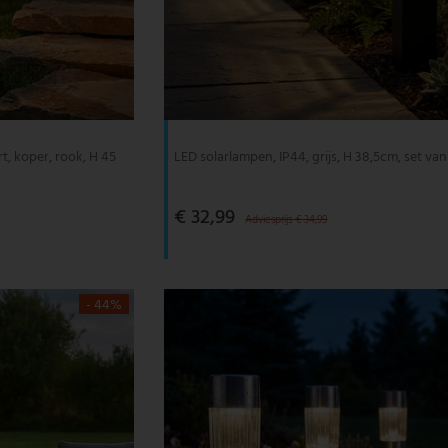
rt, koper, rook, H 45
LED solarlampen, IP44, grijs, H 38,5cm, set van
€ 32,99
Adviesprijs € 34,99
- 44%