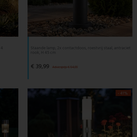
 4
Staande lamp, 2x contactdoos, roestvrij staal, antraciet
rook, H 45 cm
€ 39,99
Adviesprijs € 54,99
- 41%