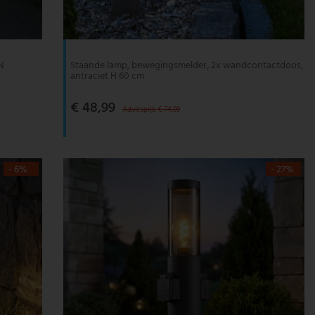
N
Staande lamp, bewegingsmelder, 2x wandcontactdoos,
antraciet H 60 cm
€ 48,99
Adviesprijs € 74,99
- 6%
- 27%