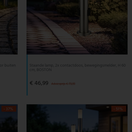
or buiten
Staande lamp, 2x contactdoos, bewegingsmelder, H 60
cm, BOSTON
€ 46,99
Adviesprijs € 79,99
- 37%
- 51%