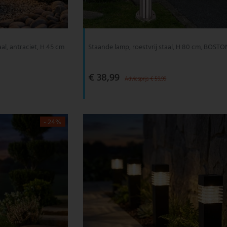
al, antraciet, H 45 cm
Staande lamp, roestvrij staal, H 80 cm, BOSTO
€ 38,99
Adviesprijs € 59,99
- 24%