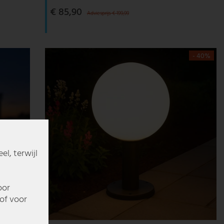
€ 85,90
Adviesprijs € 199,99
- 40%
l, terwijl
oor
of voor