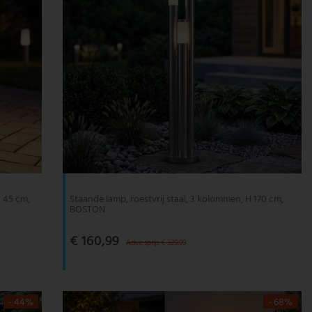
H 45 cm,
Staande lamp, roestvrij staal, 3 kolommen, H 170 cm,
BOSTON
€ 160,99
Adviesprijs € 329,99
- 44%
- 68%