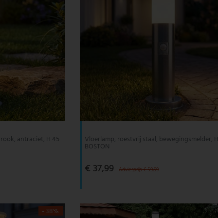
ook, antraciet, H 45
Vloerlamp, roestvrij staal, bewegingsmelder, 
BOSTON
€ 37,99
Adviesprijs € 59,99
- 38%