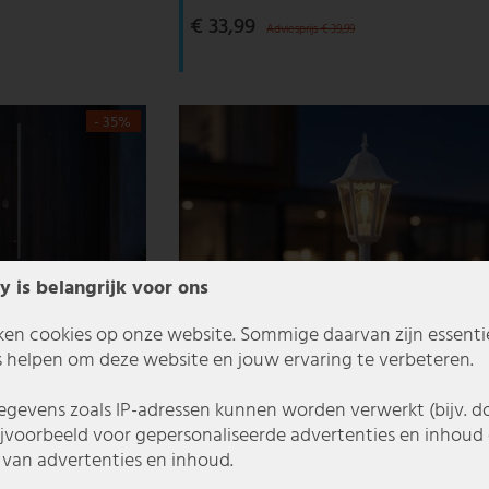
€ 33,99
Adviesprijs € 39,99
- 35%
y is belangrijk voor ons
ken cookies op onze website. Sommige daarvan zijn essentiee
 helpen om deze website en jouw ervaring te verbeteren.
gevens zoals IP-adressen kunnen worden verwerkt (bijv. d
ijvoorbeeld voor gepersonaliseerde advertenties en inhoud 
van advertenties en inhoud.