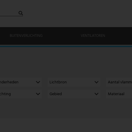
BUITENVERLICHTING
VENTILATOREN
onderheden
Lichtbron
Aantal vlam
richting
Gebied
Materiaal