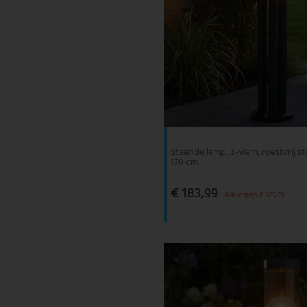
Staande lamp, 3-vlam, roestvrij sta
170 cm
€ 183,99
Adviesprijs € 329,99