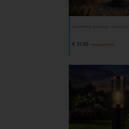
V-TAC
Wofi Leuchten
Sokkellamp, padlamp, roestvrij sta
€ 31,99
Adviesprijs € 39,99