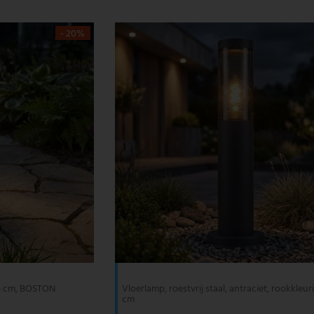
- 20%
 45 cm, BOSTON
Vloerlamp, roestvrij staal, antraciet, rookkleur
cm