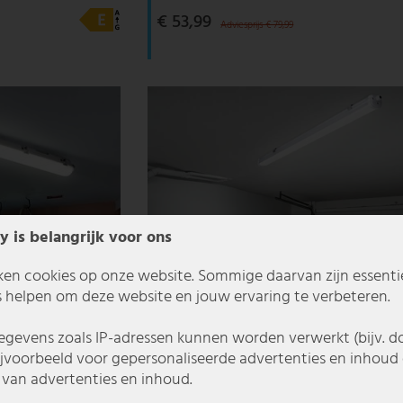
€ 53,99
Adviesprijs € 79,99
y is belangrijk voor ons
ken cookies op onze website. Sommige daarvan zijn essentiee
 helpen om deze website en jouw ervaring te verbeteren.
gevens zoals IP-adressen kunnen worden verwerkt (bijv. d
ijvoorbeeld voor gepersonaliseerde advertenties en inhoud 
van advertenties en inhoud.