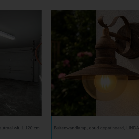
utraal wit, L 120 cm
Buitenwandlamp, goud gepatineerd, LIND