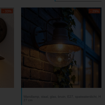
- 33%
- 29%
A
Wandlamp, staal, glas, bruin, E27, spatwaterdicht, H
27 cm