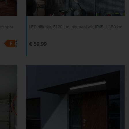
re spot
LED diffusor, 5120 Lm, neutraal wit, IP65, L 150 cm
€ 59,99