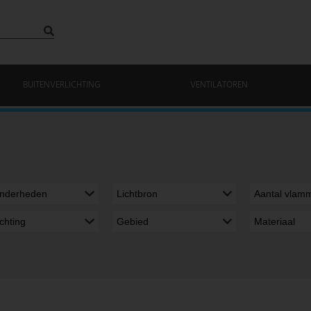
BUITENVERLICHTING
VENTILATOREN
onderheden
Lichtbron
Aantal vlam
richting
Gebied
Materiaal