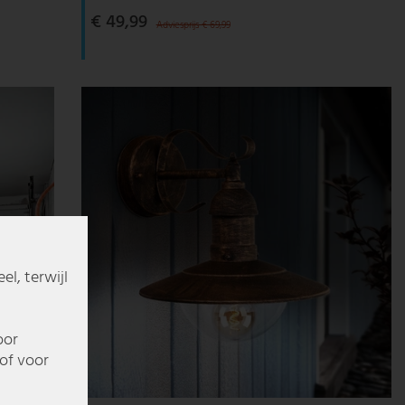
€ 49,99
Adviesprijs € 69,99
l, terwijl
oor
of voor