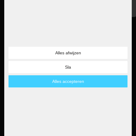
4.6
Afdruk
Lees alle 5000 beoordelingen
Instructies voor verwijdering
Declaratie van toegankelijkheid
Nieuwsbrief
5€
5 EUR voucher voor je
Alles afwijzen
nieuwsbriefregistratie
Sla
Bestelling annuleren
Alles accepteren
Betaalmethoden
Partner
Paypal
Automatische incasso
Creditcard
Overschrijving
Amazon betalen