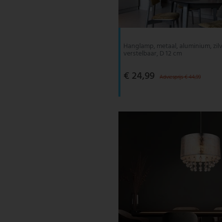
V-TAC
Wofi Leuchten
Hanglamp, metaal, aluminium, zilv
verstelbaar, D 12 cm
€ 24,99
Adviesprijs € 44,99