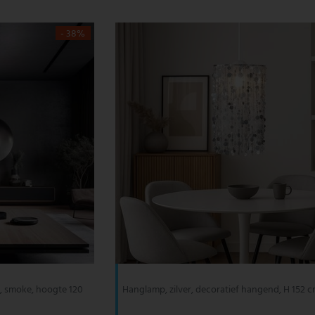
- 38%
, smoke, hoogte 120
Hanglamp, zilver, decoratief hangend, H 152 