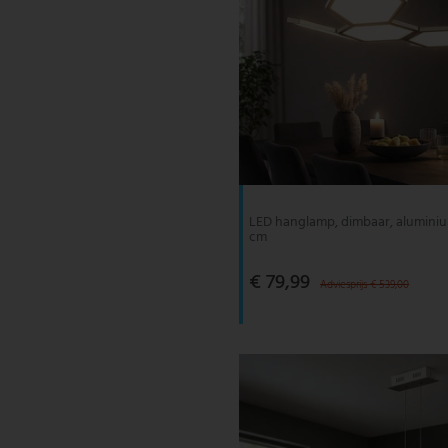
LED hanglamp, dimbaar, aluminium
cm
€ 79,99
Adviesprijs € 539,00