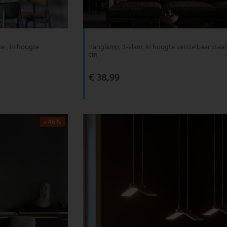
er, in hoogte
Hanglamp, 3-vlam, in hoogte verstelbaar staal
cm
€ 38,99
- 46%