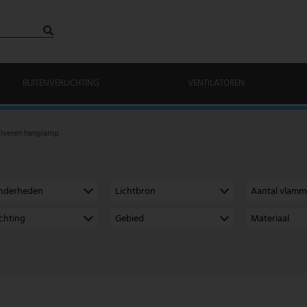
BUITENVERLICHTING
VENTILATOREN
ilveren hanglamp
onderheden
Lichtbron
Aantal vlam
richting
Gebied
Materiaal