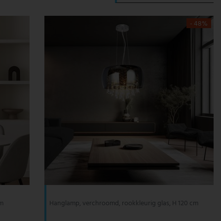
- 48%
cm
Hanglamp, verchroomd, rookkleurig glas, H 120 cm