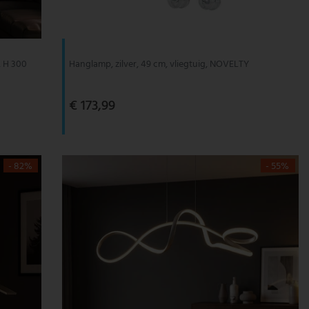
, H 300
Hanglamp, zilver, 49 cm, vliegtuig, NOVELTY
€ 173,99
- 82%
- 55%