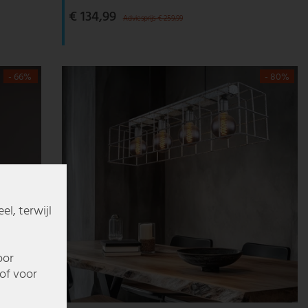
€ 134,99
Adviesprijs € 259,99
- 66%
- 80%
l, terwijl
oor
of voor