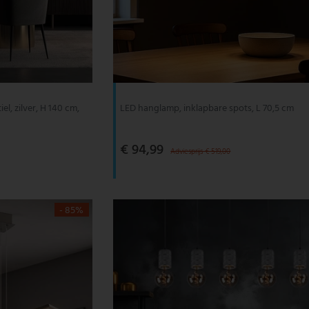
el, zilver, H 140 cm,
LED hanglamp, inklapbare spots, L 70,5 cm
€ 94,99
Adviesprijs € 519,00
- 85%