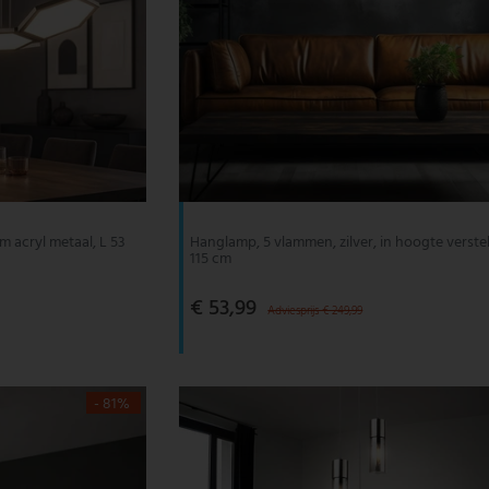
 acryl metaal, L 53
Hanglamp, 5 vlammen, zilver, in hoogte verstel
115 cm
€ 53,99
Adviesprijs € 249,99
- 81%