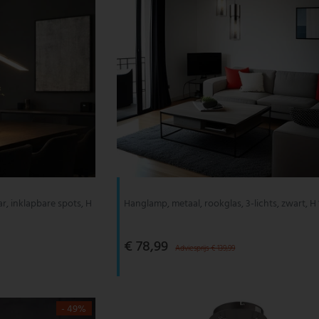
r, inklapbare spots, H
Hanglamp, metaal, rookglas, 3-lichts, zwart, H
€ 78,99
Adviesprijs € 139,99
- 49%