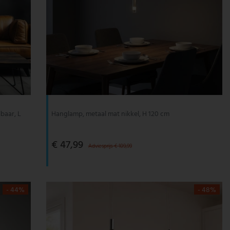
baar, L
Hanglamp, metaal mat nikkel, H 120 cm
€ 47,99
Adviesprijs € 109,99
- 44%
- 48%