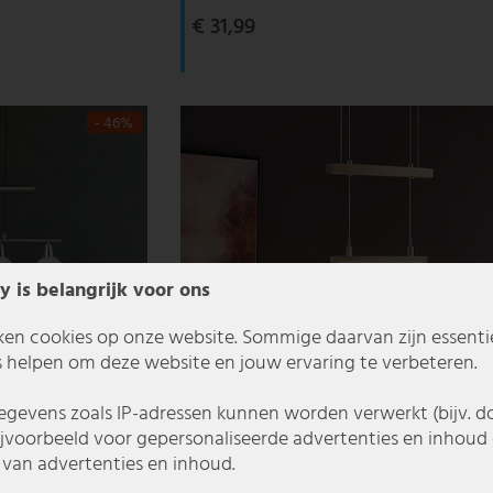
€ 31,99
- 46%
y is belangrijk voor ons
ken cookies op onze website. Sommige daarvan zijn essentiee
 helpen om deze website en jouw ervaring te verbeteren.
gevens zoals IP-adressen kunnen worden verwerkt (bijv. d
ijvoorbeeld voor gepersonaliseerde advertenties en inhoud 
van advertenties en inhoud.