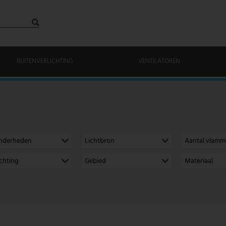
BUITENVERLICHTING
VENTILATOREN
onderheden
Lichtbron
Aantal vlam
richting
Gebied
Materiaal