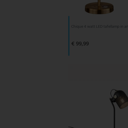
V-TAC
Wofi Leuchten
Chique 4 watt LED tafellamp in a
€ 99,99