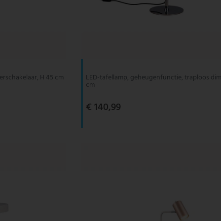
oerschakelaar, H 45 cm
LED-tafellamp, geheugenfunctie, traploos dim
cm
€ 140,99