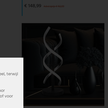
€ 148,99
Adviesprijs € 162,99
l, terwijl
oor
of voor