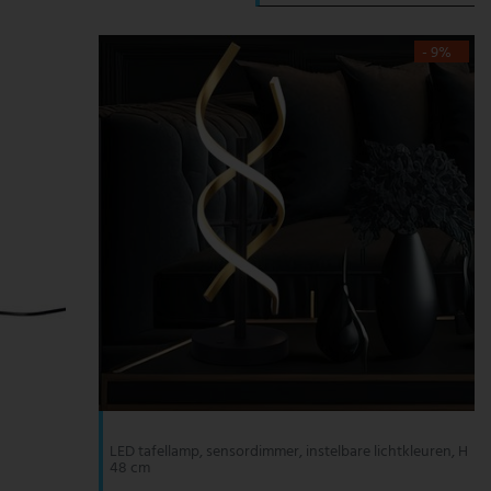
- 9%
LED tafellamp, sensordimmer, instelbare lichtkleuren, H
48 cm