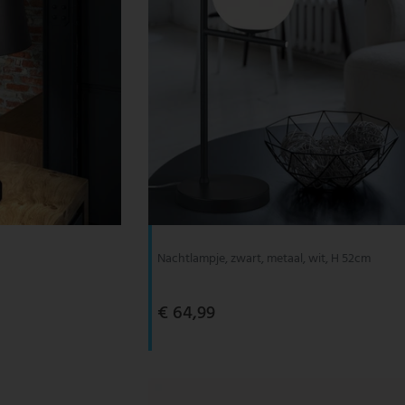
Nachtlampje, zwart, metaal, wit, H 52cm
€ 64,99