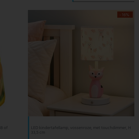
- 16%
SB of
LED kindertafellamp, vossenroze, met touchdimmer, H
33,5 cm