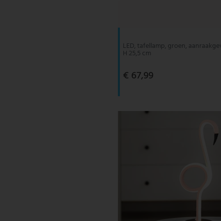
V-TAC
Wofi Leuchten
LED, tafellamp, groen, aanraakge
H 25,5 cm
€ 67,99