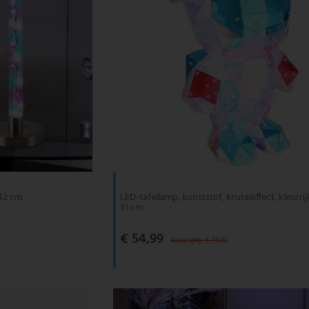
 42 cm
LED-tafellamp, kunststof, kristaleffect, kleurrij
31 cm
€ 54,99
Adviesprijs € 74,99