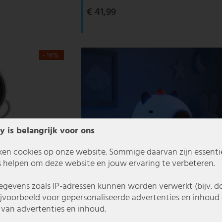
€ 41,99
- 18%
y is belangrijk voor ons
ken cookies op onze website. Sommige daarvan zijn essentiee
 helpen om deze website en jouw ervaring te verbeteren.
gevens zoals IP-adressen kunnen worden verwerkt (bijv. d
ijvoorbeeld voor gepersonaliseerde advertenties en inhoud 
van advertenties en inhoud.