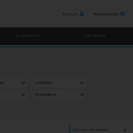
Account
Winkelmandje
% VERKOOP %
TOP MERKEN
men
Lichtkleur
Stroombron