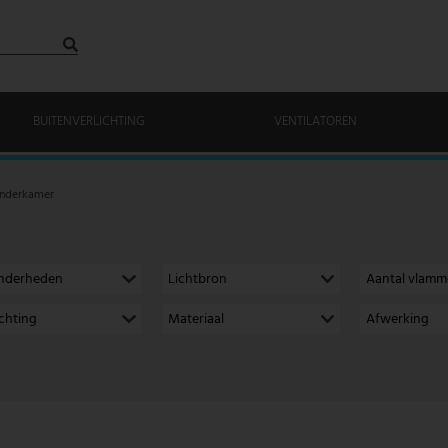
BUITENVERLICHTING
VENTILATOREN
inderkamer
onderheden
Lichtbron
Aantal vlam
richting
Materiaal
Afwerking