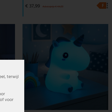
€ 37,99
Adviesprijs € 44,99
l, terwijl
oor
of voor