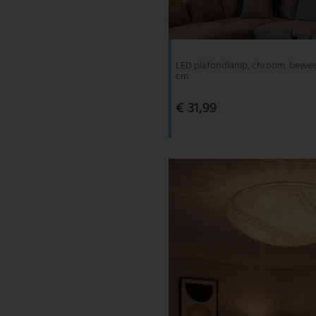
V-TAC
Wofi Leuchten
LED plafondlamp, chroom, beweeg
cm
€ 31,99