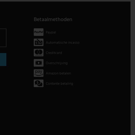
Betaalmethoden
Paypal
Automatische incasso
Creditcard
Overschrijving
Amazon betalen
Contante betaling