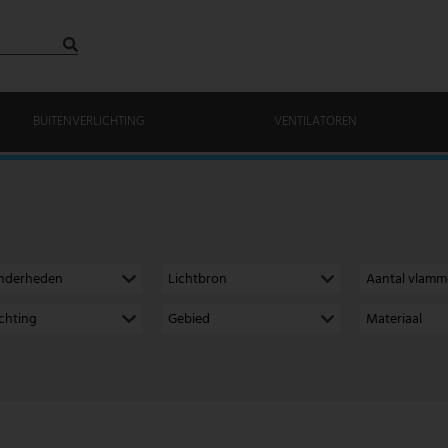
BUITENVERLICHTING
VENTILATOREN
onderheden
Lichtbron
Aantal vlam
richting
Gebied
Materiaal