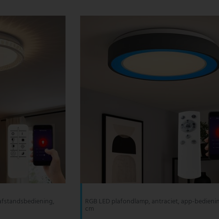
 afstandsbediening,
RGB LED plafondlamp, antraciet, app-bedienin
cm