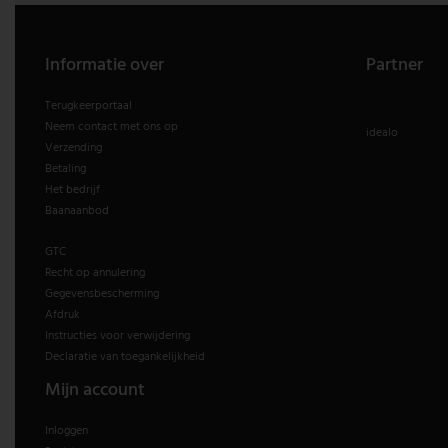
Informatie over
Partner
Terugkeerportaal
Neem contact met ons op
idealo
Verzending
Betaling
Het bedrijf
Baanaanbod
GTC
Recht op annulering
Gegevensbescherming
Afdruk
Instructies voor verwijdering
Declaratie van toegankelijkheid
Mijn account
Inloggen