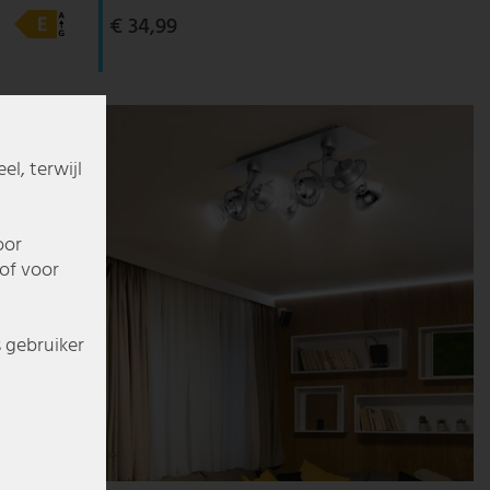
€ 34,99
l, terwijl
oor
of voor
s gebruiker