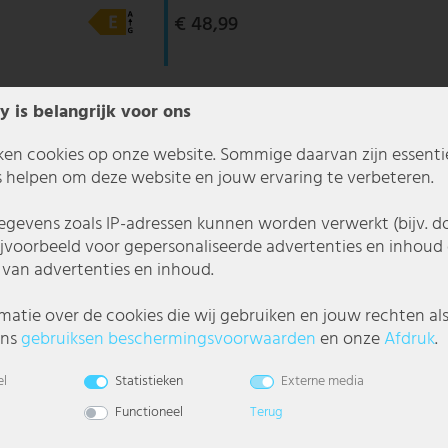
€ 48,99
y is belangrijk voor ons
ken cookies op onze website. Sommige daarvan zijn essentiee
 helpen om deze website en jouw ervaring te verbeteren.
gevens zoals IP-adressen kunnen worden verwerkt (bijv. d
ijvoorbeeld voor gepersonaliseerde advertenties en inhoud 
van advertenties en inhoud.
matie over de cookies die wij gebruiken en jouw rechten al
ons
gebruiks­en beschermings­voorwaarden
en onze
Afdruk
.
el
Statistieken
Externe media
Functioneel
Terug