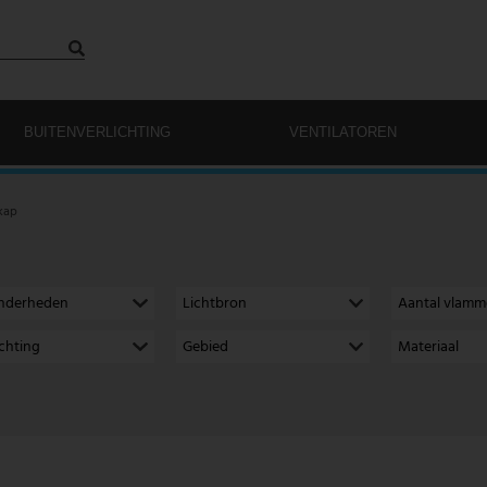
BUITENVERLICHTING
VENTILATOREN
kap
onderheden
Lichtbron
Aantal vlam
richting
Gebied
Materiaal