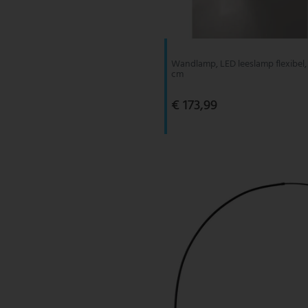
V-TAC
Wofi Leuchten
Wandlamp, LED leeslamp flexibel, 
cm
€ 173,99