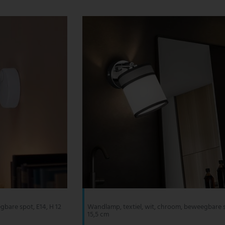
bare spot, E14, H 12
Wandlamp, textiel, wit, chroom, beweegbare 
15,5 cm