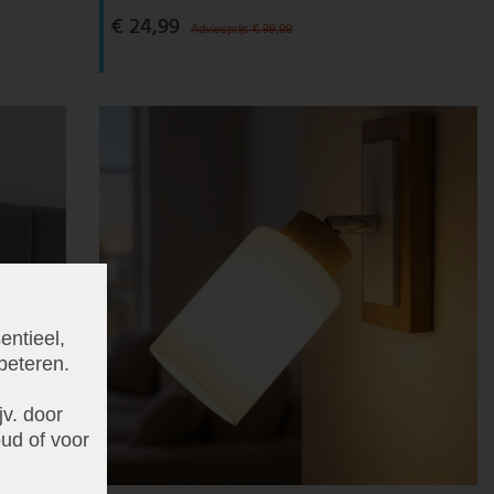
€ 24,99
Adviesprijs € 99,99
entieel,
beteren.
v. door
ud of voor