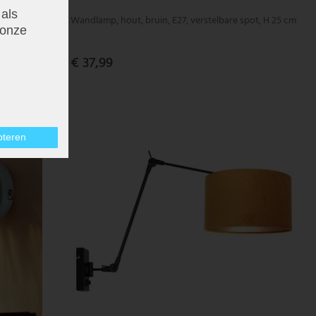
 als
Wandlamp, hout, bruin, E27, verstelbare spot, H 25 cm
onze
€ 37,99
pteren