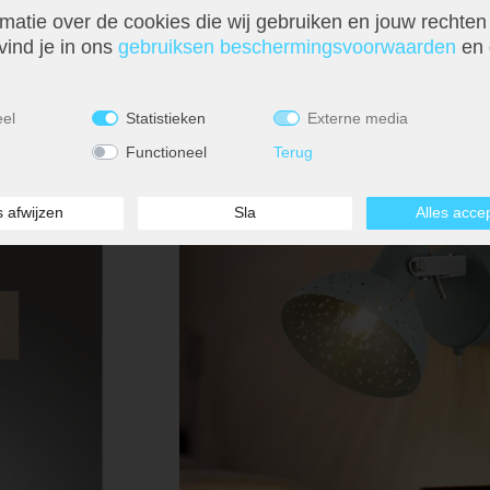
matie over de cookies die wij gebruiken en jouw rechten
glas, H 12,5 cm
Wandlamp, chroom, opaal glas, H 19 cm
vind je in ons
gebruiks­en beschermings­voorwaarden
en 
€ 24,99
eel
Statistieken
Externe media
Functioneel
Terug
s afwijzen
Sla
Alles acce