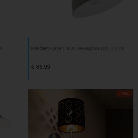
cm
Wandlamp, groen, hout, beweegbare spot, H 17 cm
€ 85,99
- 18%