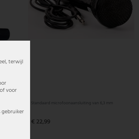
l, terwijl
oor
of voor
Standaard microfoonaansluiting van 6,3 mm
s gebruiker
€ 22,99