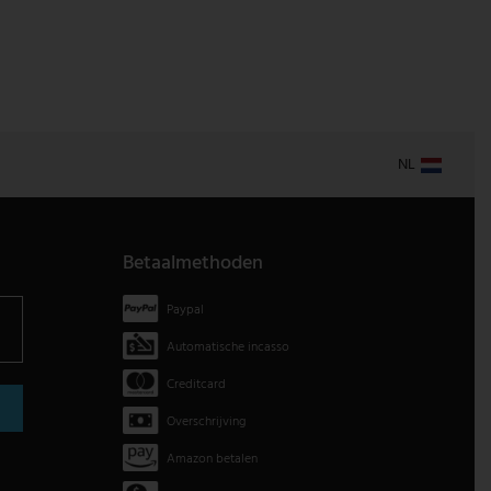
NL
Betaalmethoden
Paypal
Automatische incasso
Creditcard
Overschrijving
Amazon betalen