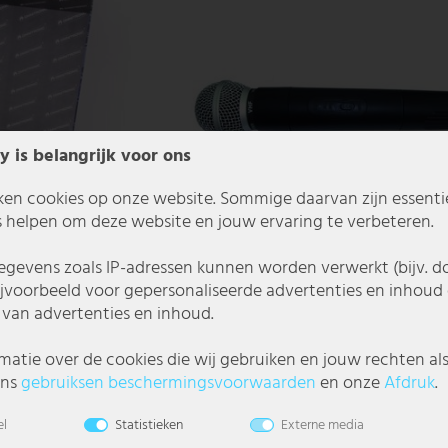
y is belangrijk voor ons
ken cookies op onze website. Sommige daarvan zijn essentiee
 helpen om deze website en jouw ervaring te verbeteren.
gevens zoals IP-adressen kunnen worden verwerkt (bijv. d
ijvoorbeeld voor gepersonaliseerde advertenties en inhoud 
van advertenties en inhoud.
tronic VM-230 S PRO
Microfoon voor draadloze poort Draadloze
handmicrofoon Draadloze microfoon 877162
matie over de cookies die wij gebruiken en jouw rechten al
ons
gebruiks­en beschermings­voorwaarden
en onze
Afdruk
.
€ 34,99
el
Statistieken
Externe media