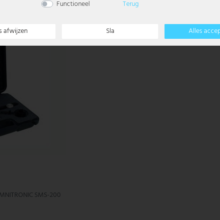
Functioneel
Terug
s afwijzen
Sla
Alles acce
 OMNITRONIC SMS-200