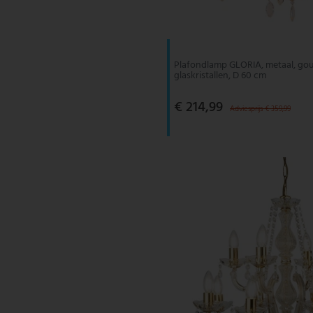
V-TAC
Wofi Leuchten
Plafondlamp GLORIA, metaal, gou
glaskristallen, D 60 cm
€ 214,99
Adviesprijs € 359,99