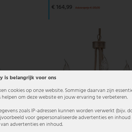
€ 164,99
Adviesprijs € 319,99
y is belangrijk voor ons
ken cookies op onze website. Sommige daarvan zijn essentiee
 helpen om deze website en jouw ervaring te verbeteren.
gevens zoals IP-adressen kunnen worden verwerkt (bijv. d
ijvoorbeeld voor gepersonaliseerde advertenties en inhoud 
van advertenties en inhoud.