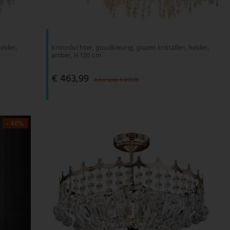
elder,
Kroonluchter, goudkleurig, glazen kristallen, helder,
amber, H 120 cm
€ 463,99
Adviesprijs € 899,99
- 46%