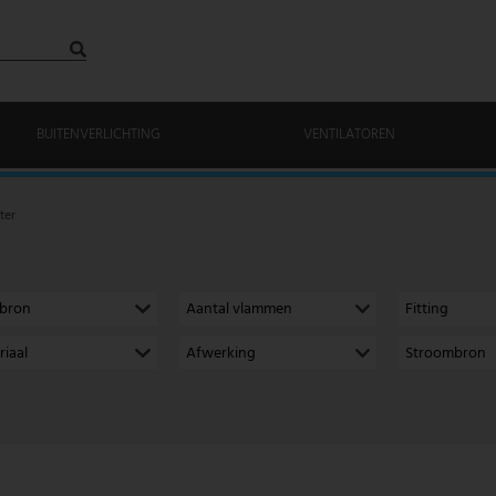
BUITENVERLICHTING
VENTILATOREN
ter
tbron
Aantal vlammen
Fitting
riaal
Afwerking
Stroombron