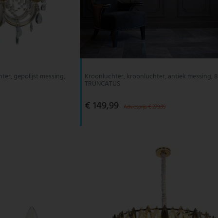
ter, gepolijst messing,
Kroonluchter, kroonluchter, antiek messing, 8-
TRUNCATUS
€ 149,99
Adviesprijs € 279,99