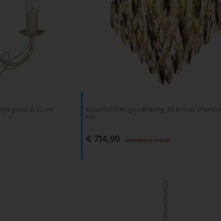
eige goud, D 37 cm
Kroonluchter, goudkleurig, K9 kristal, champ
cm
€ 714,99
Adviesprijs € 1.499,99