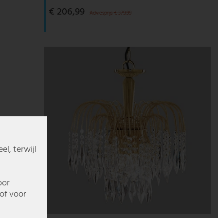
€ 206,99
Adviesprijs € 379,99
l, terwijl
oor
of voor