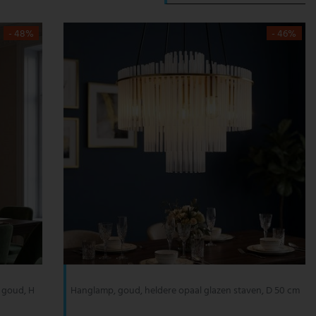
- 48%
- 46%
 goud, H
Hanglamp, goud, heldere opaal glazen staven, D 50 cm