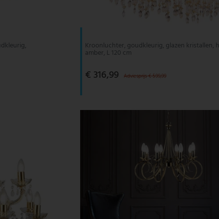
dkleurig,
Kroonluchter, goudkleurig, glazen kristallen, h
amber, L 120 cm
€ 316,99
Adviesprijs € 599,99