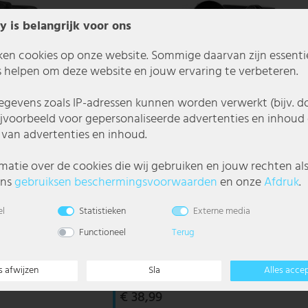
y is belangrijk voor ons
ken cookies op onze website. Sommige daarvan zijn essentiee
 helpen om deze website en jouw ervaring te verbeteren.
gevens zoals IP-adressen kunnen worden verwerkt (bijv. d
ijvoorbeeld voor gepersonaliseerde advertenties en inhoud 
van advertenties en inhoud.
matie over de cookies die wij gebruiken en jouw rechten al
ons
gebruiks­en beschermings­voorwaarden
en onze
Afdruk
.
el
Statistieken
Externe media
Functioneel
Terug
veaus, verplaatsbaar,
Industriële luchtverhitter, 2 niveaus + koude 
1000/2000!
s afwijzen
Sla
Alles acce
€ 38,99