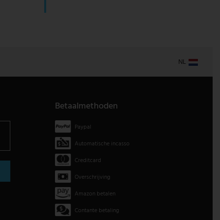
NL
Betaalmethoden
Paypal
Automatische incasso
Creditcard
Overschrijving
Amazon betalen
Contante betaling