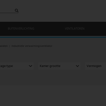
BUITENVERLICHTING
VENTILATOREN
araten
Industriële verwarmingsventilator
age type
Kamer grootte
Vermogen