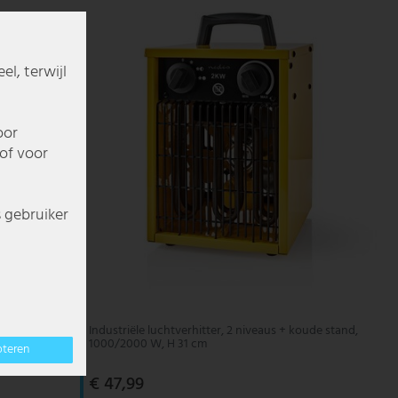
l, terwijl
oor
of voor
s gebruiker
stand,
Industriële luchtverhitter, 2 niveaus + koude stand,
1000/2000 W, H 31 cm
pteren
€ 47,99