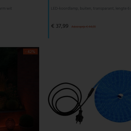
arm wit
LED-koordlamp, buiten, transparant, lengte 6
€ 37,99
Adviesprijs € 44,99
- 42%