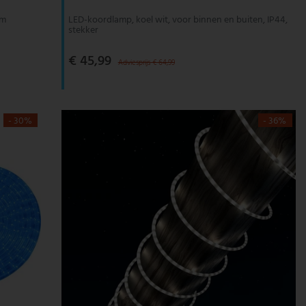
 m
LED-koordlamp, koel wit, voor binnen en buiten, IP44,
stekker
€ 45,99
Adviesprijs € 64,99
- 30%
- 36%