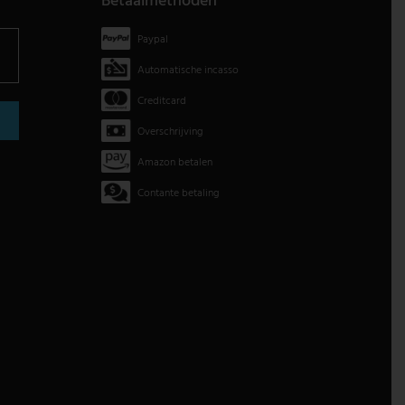
Betaalmethoden
Paypal
Automatische incasso
Creditcard
Overschrijving
Amazon betalen
Contante betaling