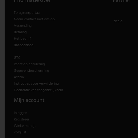
Informatie over
Partner
Terugkeerportaal
Neem contact met ons op
idealo
Verzending
Betaling
Het bedrijf
Baanaanbod
GTC
Recht op annulering
Gegevensbescherming
Afdruk
Instructies voor verwijdering
Declaratie van toegankelijkheid
Mijn account
Inloggen
Registreer
Winkelmandje
volglijst