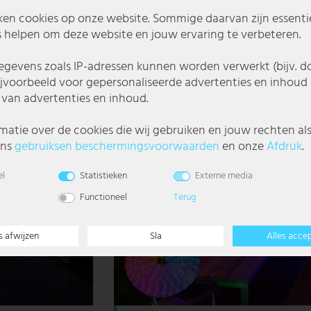
€ 31,99
ken cookies op onze website. Sommige daarvan zijn essentiee
Adviesprijs € 49,99
 helpen om deze website en jouw ervaring te verbeteren.
gevens zoals IP-adressen kunnen worden verwerkt (bijv. d
- 13%
ijvoorbeeld voor gepersonaliseerde advertenties en inhoud 
van advertenties en inhoud.
matie over de cookies die wij gebruiken en jouw rechten al
ons
gebruiks­en beschermings­voorwaarden
en onze
Afdruk
.
el
Statistieken
Externe media
Functioneel
Terug
s afwijzen
Sla
Alles acce