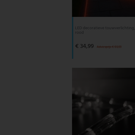
V-TAC
Wofi Leuchten
LED decoratieve touwverlichting, 
rood
€ 34,99
Adviesprijs € 59,99