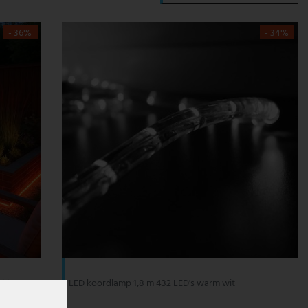
- 36%
- 34%
ekker, 600
LED koordlamp 1,8 m 432 LED's warm wit