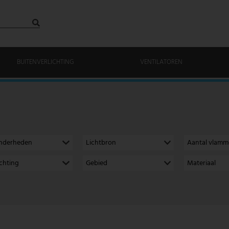
BUITENVERLICHTING
VENTILATOREN
onderheden
Lichtbron
Aantal vlam
richting
Gebied
Materiaal