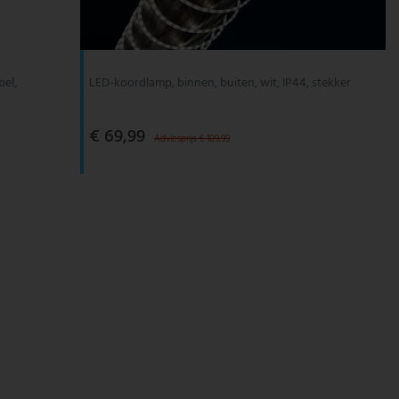
bel,
LED-koordlamp, binnen, buiten, wit, IP44, stekker
€ 69,99
Adviesprijs € 109,99