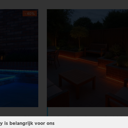
- 40%
44, spatwaterdicht, L
LED-koordlamp, rood, 1,5 m voedingskabel, st
cm
y is belangrijk voor ons