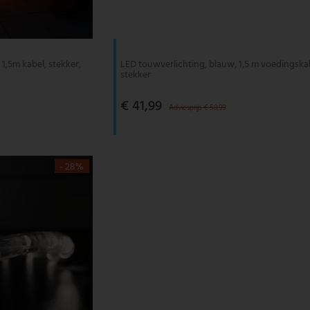
1,5m kabel, stekker,
LED touwverlichting, blauw, 1,5 m voedingska
stekker
€ 41,99
Adviesprijs € 59,99
- 28%