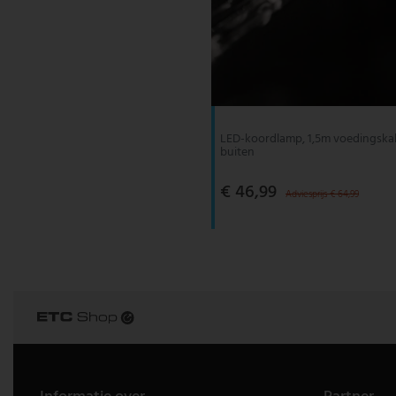
LED-koordlamp, 1,5m voedingskabe
buiten
€ 46,99
Adviesprijs € 64,99