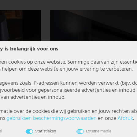
y is belangrijk voor ons
ken cookies op onze website. Sommige daarvan zijn essentiee
 helpen om deze website en jouw ervaring te verbeteren.
gevens zoals IP-adressen kunnen worden verwerkt (bijv. d
ijvoorbeeld voor gepersonaliseerde advertenties en inhoud 
van advertenties en inhoud.
matie over de cookies die wij gebruiken en jouw rechten al
ons
gebruiks­en beschermings­voorwaarden
en onze
Afdruk
.
hdimmer, IP54, H 28 cm
Design wandlamp voor buiten gemaakt van A
el
Statistieken
Externe media