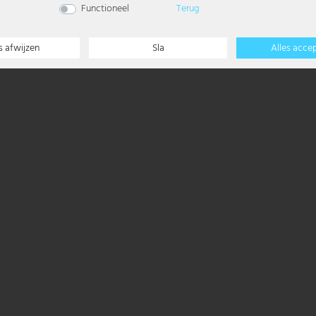
Functioneel
Terug
€ 31,99
s afwijzen
Sla
Alles acce