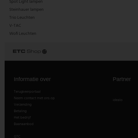
Spot Light lampen
Steinhauer lampen
Vintage hanglamp
Paulmann
Trio Leuchten
Witte hanglamp
Philips lampen
V-TAC
Wofi Leuchten
Trekpendellampen
Rabalux
Reality Leuchten
Searchlight lampen
Informatie over
Partner
Sigor
Terugkeerportaal
Sollux
Neem contact met ons op
idealo
Verzending
Spot Light lampen
Betaling
Het bedrijf
Steinhauer lampen
Baanaanbod
Trio Leuchten
GTC