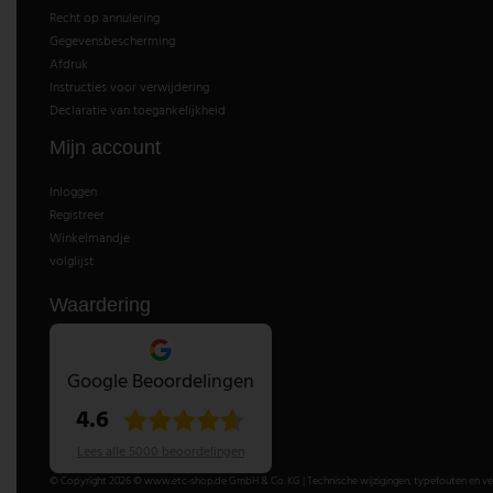
Recht op annulering
V-TAC
Gegevensbescherming
Afdruk
Instructies voor verwijdering
Wofi Leuchten
Declaratie van toegankelijkheid
Mijn account
Inloggen
Registreer
Winkelmandje
volglijst
Waardering
Google Beoordelingen
4.6
Lees alle 5000 beoordelingen
© Copyright 2026 © www.etc-shop.de GmbH & Co. KG | Technische wijzigingen, typefouten en verg