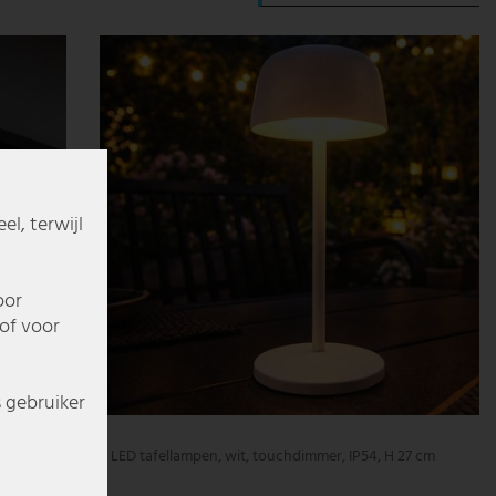
l, terwijl
oor
of voor
s gebruiker
LU en glas
LED tafellampen, wit, touchdimmer, IP54, H 27 cm