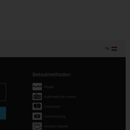
NL
Betaalmethoden
Paypal
Automatische incasso
Creditcard
Overschrijving
Amazon betalen