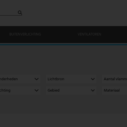
BUITENVERLICHTING
VENTILATOREN
onderheden
Lichtbron
Aantal vlam
richting
Gebied
Materiaal