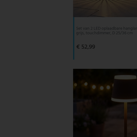
V-TAC
Wofi Leuchten
Set van 2 LED oplaadbare hangl
grijs, touchdimmer, D 25/36 cm
€ 52,99