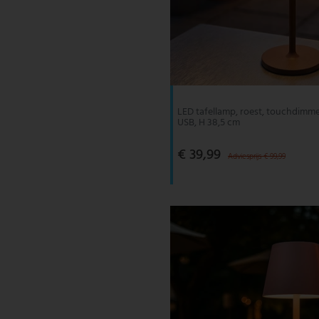
LED tafellamp, roest, touchdimmer
USB, H 38,5 cm
€ 39,99
Adviesprijs € 99,99