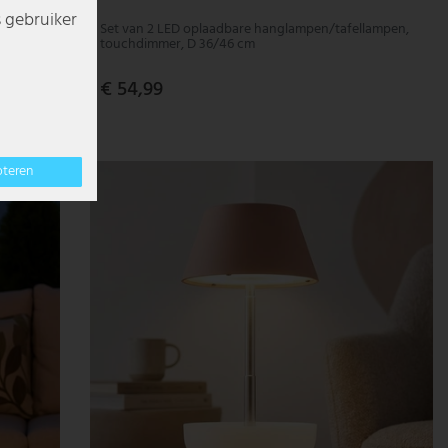
s gebruiker
Set van 2 LED oplaadbare hanglampen/tafellampen,
touchdimmer, D 36/46 cm
€ 54,99
pteren