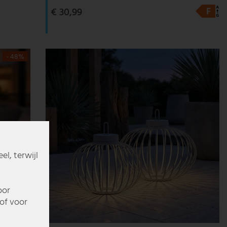
€ 30,99
- 48%
l, terwijl
oor
of voor