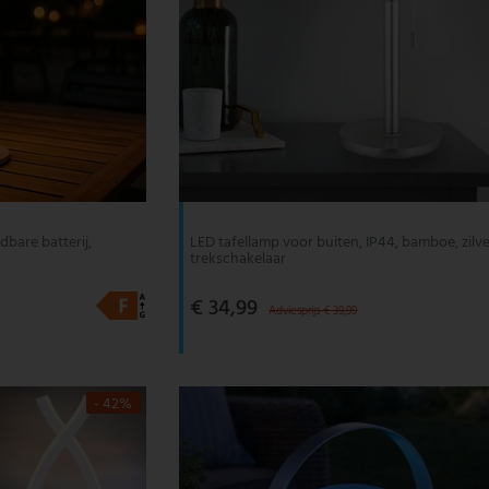
dbare batterij,
LED tafellamp voor buiten, IP44, bamboe, zilve
trekschakelaar
€ 34,99
Adviesprijs € 39,99
- 42%