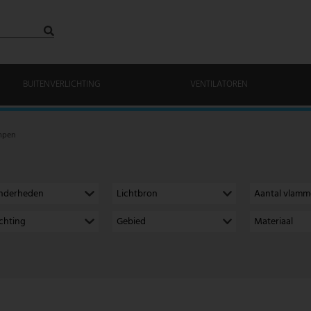
BUITENVERLICHTING
VENTILATOREN
mpen
onderheden
Lichtbron
Aantal vlam
richting
Gebied
Materiaal