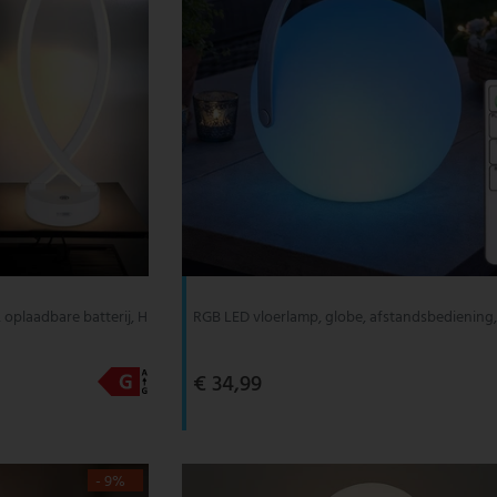
 oplaadbare batterij, H
RGB LED vloerlamp, globe, afstandsbediening,
€ 34,99
- 9%