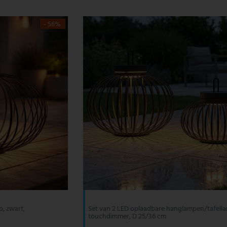
- 56%
, zwart,
Set van 2 LED oplaadbare hanglampen/tafell
touchdimmer, D 25/36 cm