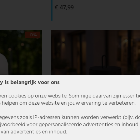
€ 47,99
- 13%
y is belangrijk voor ons
ken cookies op onze website. Sommige daarvan zijn essentiee
 helpen om deze website en jouw ervaring te verbeteren.
gevens zoals IP-adressen kunnen worden verwerkt (bijv. d
ijvoorbeeld voor gepersonaliseerde advertenties en inhoud 
van advertenties en inhoud.