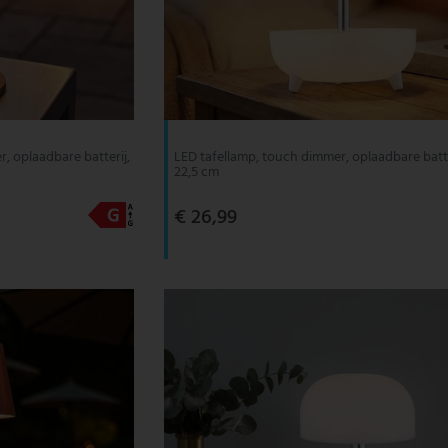
, oplaadbare batterij,
LED tafellamp, touch dimmer, oplaadbare batter
22,5 cm
€ 26,99