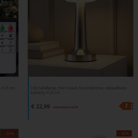
 H 21 cm
LED tafellamp, mat nikkel, touchdimmer, oplaadbare
batterij, H 21 cm
€ 22,99
Adviesprijs € 24,99
- 24%
- 30%