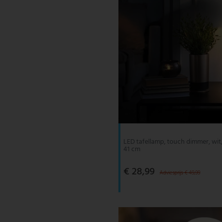
LED tafellamp, touch dimmer, wit,
41 cm
€ 28,99
Adviesprijs € 49,99