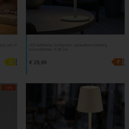
ij, wit, H
LED tafellamp, lichtgroen, oplaadbare batterij,
touchdimmer, H 28 cm
€ 29,99
- 13%