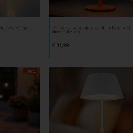
ampen/tafellampen,
LED tafellamp, oranje, oplaadbare batterij, CC
dimmer, fles top
€ 31,99
- 60%