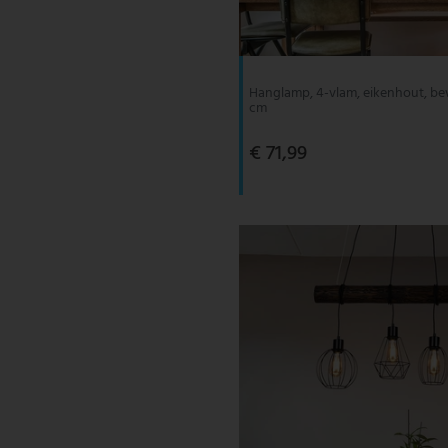
V-TAC
Wofi Leuchten
Hanglamp, 4-vlam, eikenhout, be
cm
€ 71,99