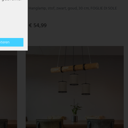
Hanglamp, stof, zwart, goud, 30 cm, FOGLIE DI SOLE
€ 54,99
pteren