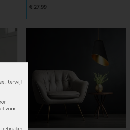
€ 27,99
l, terwijl
oor
of voor
s gebruiker