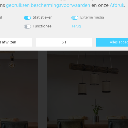
ons
gebruiks­en beschermings­voorwaarden
en onze
Afdruk
.
cm BOTTLES
Hanglamp, stof, zwart, 20 cm, RAZZI
el
Statistieken
Externe media
€ 37,99
Functioneel
Terug
s afwijzen
Sla
Alles acce