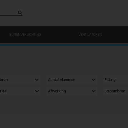
BUITENVERLICHTING
VENTILATOREN
tbron
Aantal vlammen
Fitting
riaal
Afwerking
Stroombron