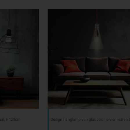
aal, H 120cm
Design hanglamp van glas voor je vier muren