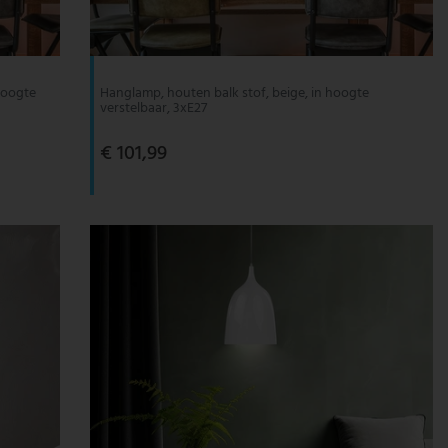
hoogte
Hanglamp, houten balk stof, beige, in hoogte
verstelbaar, 3xE27
€ 101,99