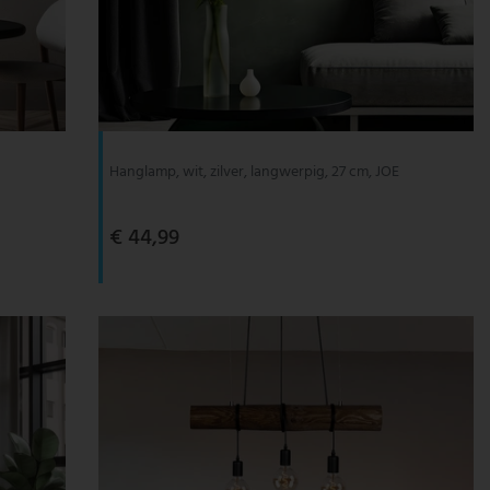
Hanglamp, wit, zilver, langwerpig, 27 cm, JOE
€ 44,99