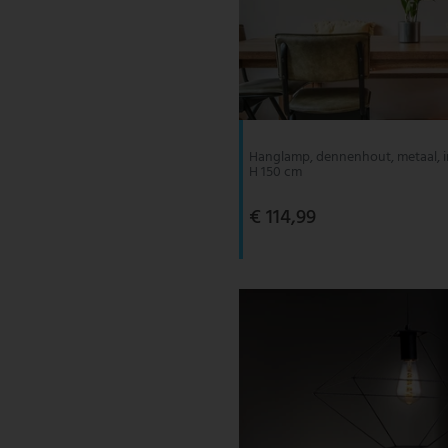
Hanglamp, dennenhout, metaal, i
H 150 cm
€ 114,99