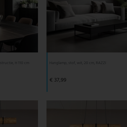
tructie, H 110 cm
Hanglamp, stof, wit, 20 cm, RAZZI
€ 37,99