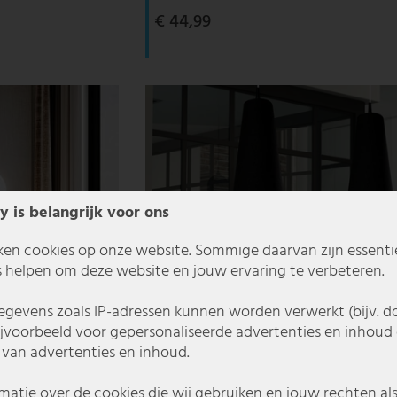
€ 44,99
y is belangrijk voor ons
ken cookies op onze website. Sommige daarvan zijn essentiee
 helpen om deze website en jouw ervaring te verbeteren.
gevens zoals IP-adressen kunnen worden verwerkt (bijv. d
ijvoorbeeld voor gepersonaliseerde advertenties en inhoud 
van advertenties en inhoud.
matie over de cookies die wij gebruiken en jouw rechten al