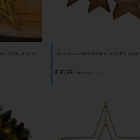
mer, batterij, h 23 cm
Set van 3 LED adventssterren, stof, bruin, ster
€ 91,99
Adviesprijs € 104,95