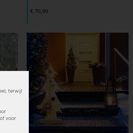
€ 70,99
l, terwijl
oor
of voor