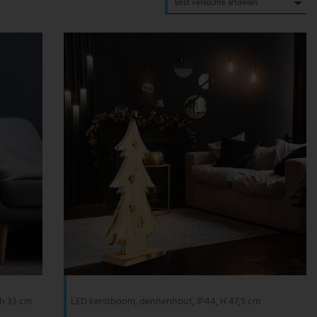
 h 33 cm
LED kerstboom, dennenhout, IP44, H 47,5 cm