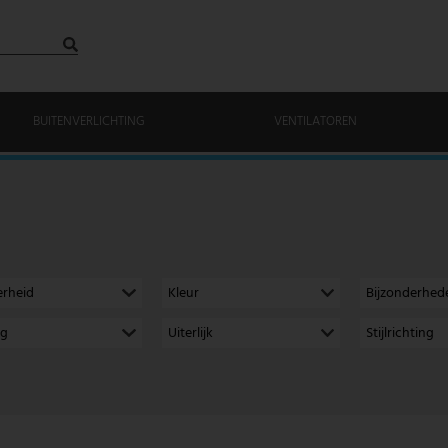
BUITENVERLICHTING
VENTILATOREN
erheid
Kleur
Bijzonderhed
ng
Uiterlijk
Stijlrichting