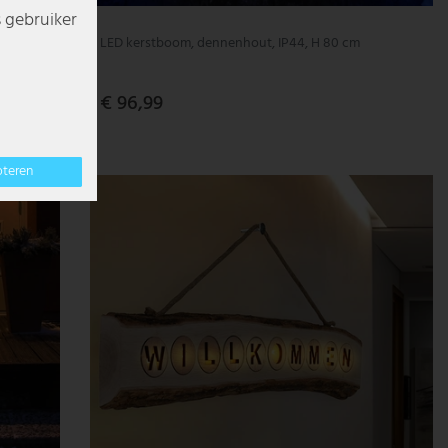
s gebruiker
49 cm
LED kerstboom, dennenhout, IP44, H 80 cm
€ 96,99
pteren