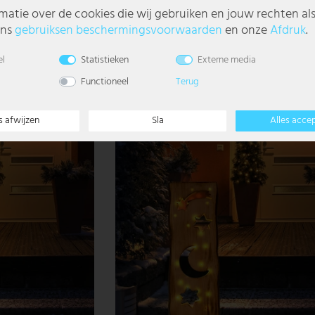
matie over de cookies die wij gebruiken en jouw rechten al
ons
gebruiks­en beschermings­voorwaarden
en onze
Afdruk
.
imer, batterij, h 80
LED kerstman, dennenhout, IP44, batterij, h 
el
Statistieken
Externe media
€ 47,99
Functioneel
Terug
s afwijzen
Sla
Alles acce