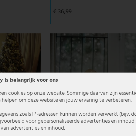
€ 36,99
y is belangrijk voor ons
ken cookies op onze website. Sommige daarvan zijn essentiee
 helpen om deze website en jouw ervaring te verbeteren.
gevens zoals IP-adressen kunnen worden verwerkt (bijv. d
ijvoorbeeld voor gepersonaliseerde advertenties en inhoud 
van advertenties en inhoud.