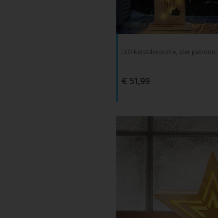
V-TAC
Wofi Leuchten
LED kerstdecoratie, ster patroon
€ 51,99