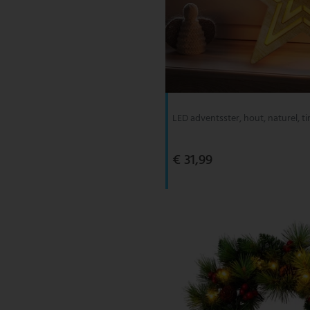
LED adventsster, hout, naturel, ti
€ 31,99