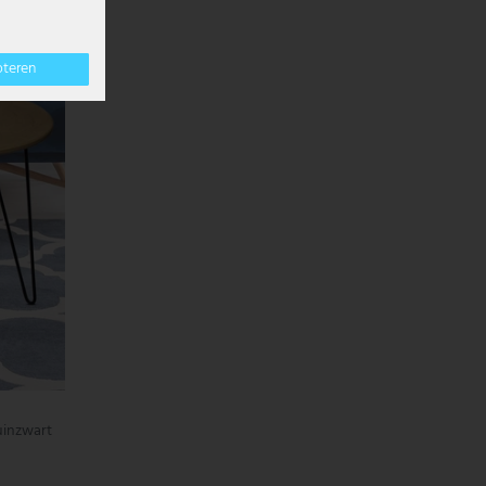
pteren
ruinzwart