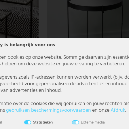
y is belangrijk voor ons
ken cookies op onze website. Sommige daarvan zijn essentiee
 helpen om deze website en jouw ervaring te verbeteren.
gevens zoals IP-adressen kunnen worden verwerkt (bijv. d
ijvoorbeeld voor gepersonaliseerde advertenties en inhoud 
van advertenties en inhoud.
zwart en wit, PAGODE
Bijzettafel, ijzer, zwart, hoogte 60cm, MALC
matie over de cookies die wij gebruiken en jouw rechten al
ons
gebruiks­en beschermings­voorwaarden
en onze
Afdruk
.
€ 39,99
el
Statistieken
Externe media