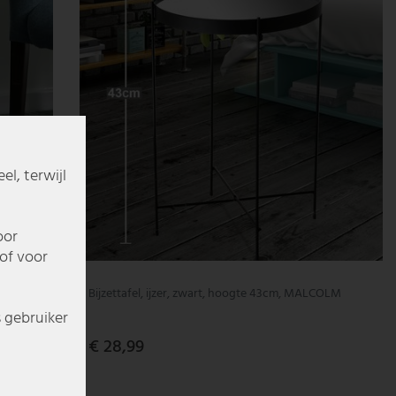
l, terwijl
oor
of voor
OLM
Bijzettafel, ijzer, zwart, hoogte 43cm, MALCOLM
s gebruiker
€ 28,99