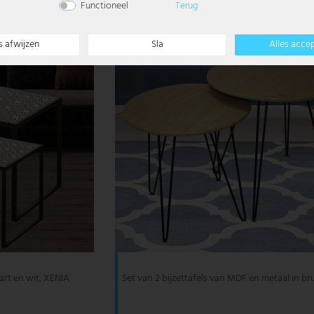
Functioneel
Terug
s afwijzen
Sla
Alles acce
wart en wit, XENIA
Set van 2 bijzettafels van MDF en metaal in b