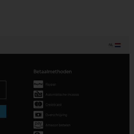
NL
Betaalmethoden
Paypal
Automatische incasso
Creditcard
Overschrijving
Amazon betalen