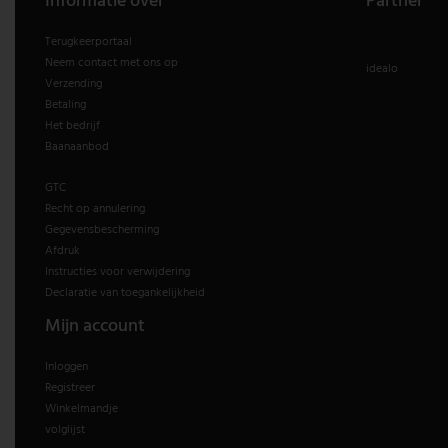
Informatie over
Partner
Terugkeerportaal
Neem contact met ons op
idealo
Verzending
Betaling
Het bedrijf
Baanaanbod
GTC
Recht op annulering
Gegevensbescherming
Afdruk
Instructies voor verwijdering
Declaratie van toegankelijkheid
Mijn account
Inloggen
Registreer
Winkelmandje
volglijst