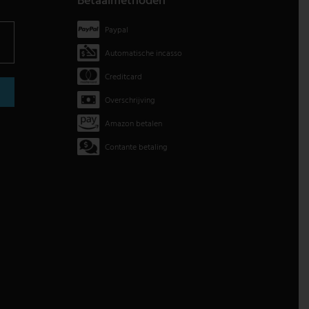
Betaalmethoden
Paypal
Automatische incasso
Creditcard
Overschrijving
Amazon betalen
Contante betaling