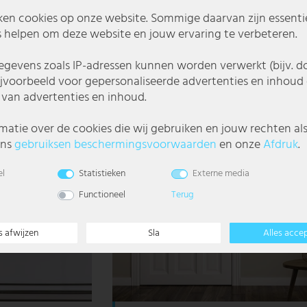
€ 33,99
ken cookies op onze website. Sommige daarvan zijn essentiee
 helpen om deze website en jouw ervaring te verbeteren.
gevens zoals IP-adressen kunnen worden verwerkt (bijv. d
ijvoorbeeld voor gepersonaliseerde advertenties en inhoud 
van advertenties en inhoud.
matie over de cookies die wij gebruiken en jouw rechten al
ons
gebruiks­en beschermings­voorwaarden
en onze
Afdruk
.
el
Statistieken
Externe media
Functioneel
Terug
s afwijzen
Sla
Alles acce