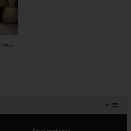
 B 65 cm
NL