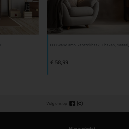
n
LED wandlamp, kapstokhaak, 3 haken, metaal,
€ 58,99
Volg ons op