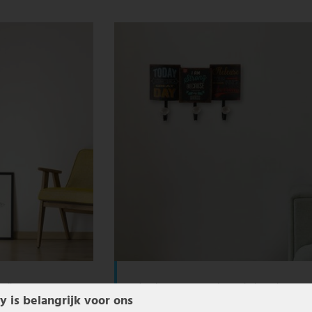
zilvergroen, L 36 cm
Garderobestang, 3 motieven, belettering, roest
34cm
y is belangrijk voor ons