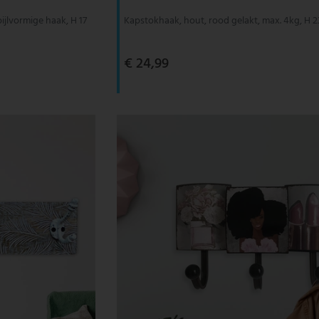
jlvormige haak, H 17
Kapstokhaak, hout, rood gelakt, max. 4kg, H 
€ 24,99