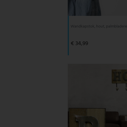
V-TAC
Wofi Leuchten
Wandkapstok, hout, palmbladere
€ 34,99