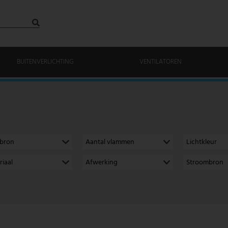
BUITENVERLICHTING
VENTILATOREN
tbron
Aantal vlammen
Lichtkleur
riaal
Afwerking
Stroombron