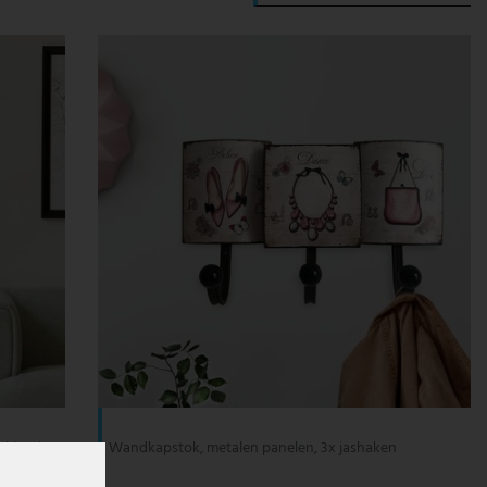
kleurig, L
Wandkapstok, metalen panelen, 3x jashaken