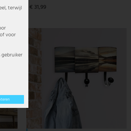
€ 31,99
l, terwijl
oor
of voor
s gebruiker
pteren