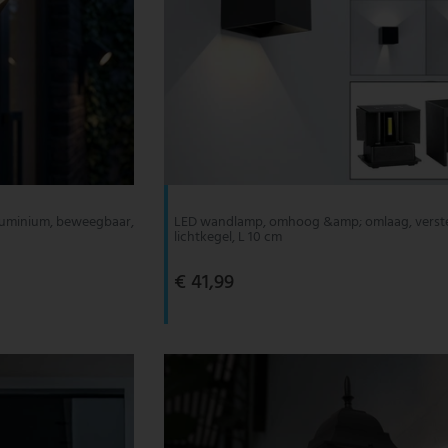
luminium, beweegbaar,
LED wandlamp, omhoog &amp; omlaag, verst
lichtkegel, L 10 cm
€ 41,99