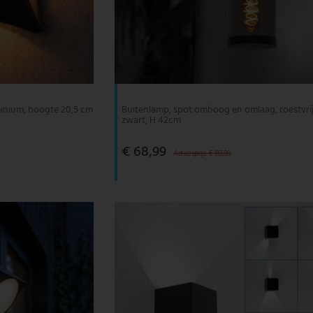
inium, hoogte 20,5 cm
Buitenlamp, spot omhoog en omlaag, roestvrij 
zwart, H 42cm
€ 68,99
Adviesprijs € 119,99