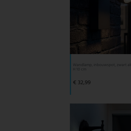
Wandlamp, inbouwspot, zwart a
H 10 cm
€ 32,99