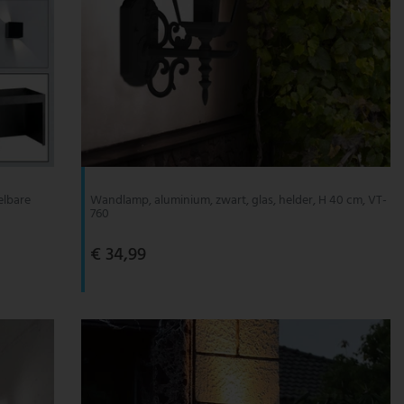
elbare
Wandlamp, aluminium, zwart, glas, helder, H 40 cm, VT-
760
€ 34,99