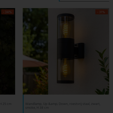
- 34%
- 31%
 H 25 cm
Wandlamp, Up &amp; Down, roestvrij staal, zwart,
smoke, H 38 cm