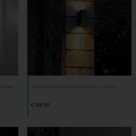
der glas
LED wandlamp zwart, schemersensor, H 15,5 cm
€ 88,99