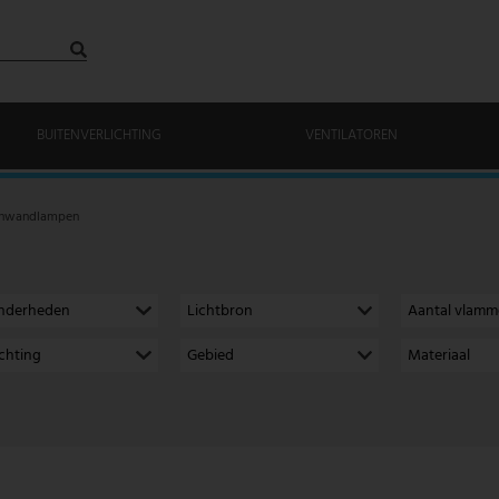
BUITENVERLICHTING
VENTILATOREN
enwandlampen
onderheden
Lichtbron
Aantal vlam
richting
Gebied
Materiaal