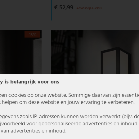
€ 52,99
Adviesprijs € 79,99
- 13%
y is belangrijk voor ons
ken cookies op onze website. Sommige daarvan zijn essentiee
 helpen om deze website en jouw ervaring te verbeteren.
gevens zoals IP-adressen kunnen worden verwerkt (bijv. d
ijvoorbeeld voor gepersonaliseerde advertenties en inhoud 
van advertenties en inhoud.