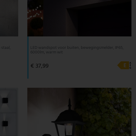
staal,
LED wandspot voor buiten, bewegingsmelder, IP65,
6000lm, warm wit
€ 37,99