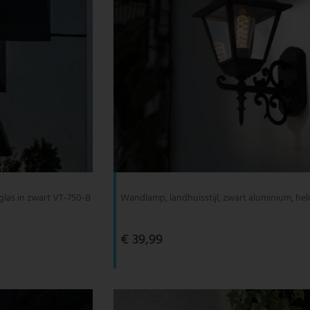
las in zwart VT-750-B
Wandlamp, landhuisstijl, zwart aluminium, hel
€ 39,99