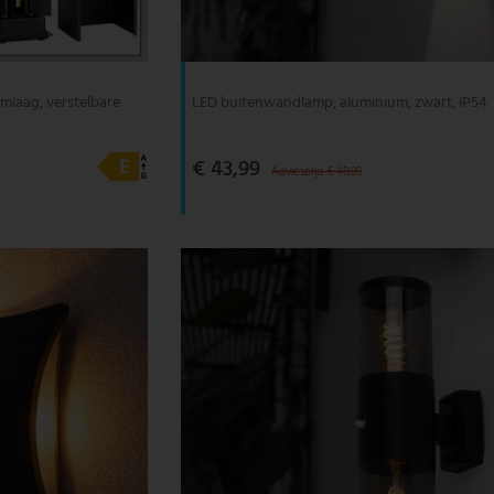
laag, verstelbare
LED buitenwandlamp, aluminium, zwart, IP54
€ 43,99
Adviesprijs € 49,99