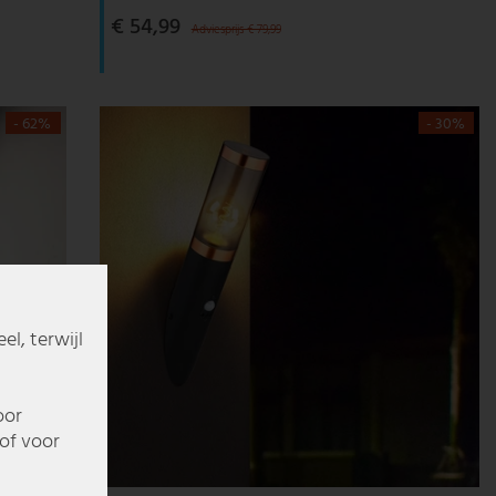
€ 54,99
Adviesprijs € 79,99
- 62%
- 30%
l, terwijl
oor
of voor