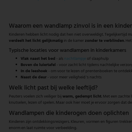
Waarom een wandlamp zinvol is in een kinde
Kinderen hebben licht nodig dat hen niet overweldigt. Tegelijkertijd m
verdeelt het licht gelijkmatig
in de kamer
zonder te verblinden
. He
Typische locaties voor wandlampen in kinderkamers
Vlak naast het bed
- als
nachtlampje
of slaaphulp
Boven de luiertafel
- voor zacht licht tijdens nachtelijke verzo
In de leeshoek
- om voor te lezen of prentenboeken te ontdek
Naast de deur
- voor meer veiligheid 's nachts
Welk licht past bij welke leeftijd?
Peuters voelen zich veiliger bij
warm, gedempt licht
. Met een zachte 
knutselen, lezen of spelen. Maar ook hier moet je ervoor zorgen dat de l
Wandlampen die kinderogen doen oplichten
Kinderen zijn ontdekkingsreizigers. Kleuren, vormen en figuren trekke
enorm en laat ruimte voor verbeelding.