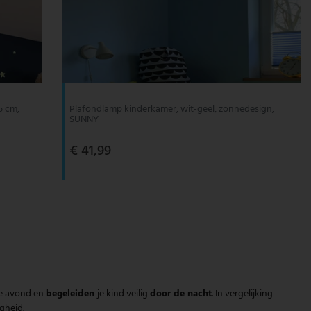
5 cm,
Plafondlamp kinderkamer, wit-geel, zonnedesign,
SUNNY
€ 41,99
de avond en
begeleiden
je kind veilig
door de nacht
. In vergelijking
gheid.