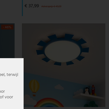
€ 37,99
Adviesprijs € 49,99
- 46%
l, terwijl
oor
of voor