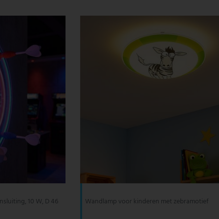
sluiting, 10 W, D 46
Wandlamp voor kinderen met zebramotief