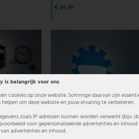
€ 24,99
y is belangrijk voor ons
ken cookies op onze website. Sommige daarvan zijn essentiee
 helpen om deze website en jouw ervaring te verbeteren.
gevens zoals IP-adressen kunnen worden verwerkt (bijv. d
ijvoorbeeld voor gepersonaliseerde advertenties en inhoud 
van advertenties en inhoud.