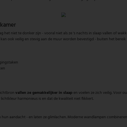
rkamer
ag het niet te donker zijn - vooral niet als ze 's nachts in slaap vallen of
t kan ook veilig en stevig aan de muur worden bevestigd - buiten het bereik
rgingstaken
ken
lichtbron
vallen ze gemakkelijker in slaap
en voelen ze zich veilig. Voor ou
ichtkleur harmonieus is en dat de kwaliteit niet flikkert.
n hun aandacht - en laten ze glimlachen. Moderne wandlampen combineren fun