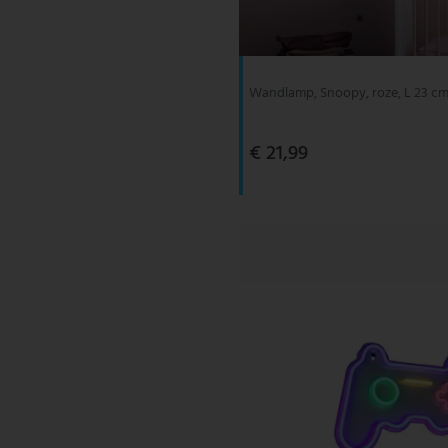
V-TAC
Wofi Leuchten
Wandlamp, Snoopy, roze, L 23 c
€ 21,99