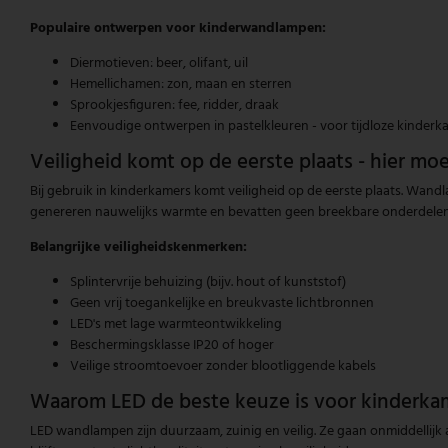
Populaire ontwerpen voor kinderwandlampen:
Diermotieven: beer, olifant, uil
Hemellichamen: zon, maan en sterren
Sprookjesfiguren: fee, ridder, draak
Eenvoudige ontwerpen in pastelkleuren - voor tijdloze kinderk
Veiligheid komt op de eerste plaats - hier mo
Bij gebruik in kinderkamers komt veiligheid op de eerste plaats. Wa
genereren nauwelijks warmte en bevatten geen breekbare onderdelen
Belangrijke veiligheidskenmerken:
Splintervrije behuizing (bijv. hout of kunststof)
Geen vrij toegankelijke en breukvaste lichtbronnen
LED's met lage warmteontwikkeling
Beschermingsklasse IP20 of hoger
Veilige stroomtoevoer zonder blootliggende kabels
Waarom LED de beste keuze is voor kinderka
LED wandlampen zijn duurzaam, zuinig en veilig. Ze gaan onmiddellijk aan