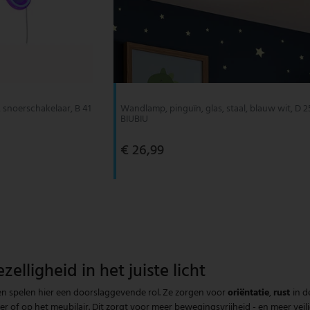
 snoerschakelaar, B 41
Wandlamp, pinguïn, glas, staal, blauw wit, D 2
BIUBIU
€ 26,99
ligheid in het juiste licht
mpen spelen hier een doorslaggevende rol. Ze zorgen voor
oriëntatie
,
rust
in 
r of op het meubilair. Dit zorgt voor meer bewegingsvrijheid - en meer veili