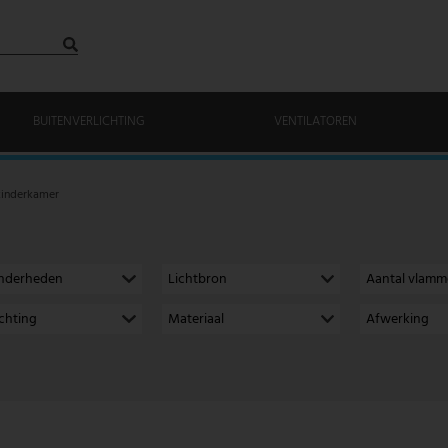
BUITENVERLICHTING
VENTILATOREN
inderkamer
onderheden
Lichtbron
Aantal vlam
richting
Materiaal
Afwerking