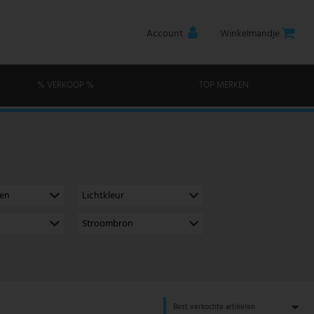
Account
Winkelmandje
% VERKOOP %
TOP MERKEN
men
Lichtkleur
Stroombron