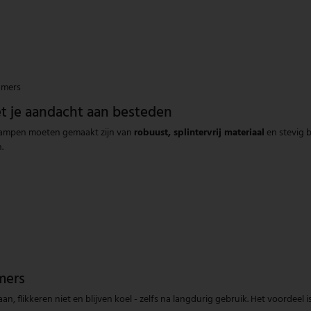
amers
et je aandacht aan besteden
ndlampen moeten gemaakt zijn van
robuust, splintervrij materiaal
en stevig b
.
mers
, flikkeren niet en blijven koel - zelfs na langdurig gebruik. Het voordeel is