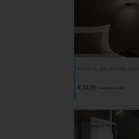
Wandlamp, glas, antraciet, 2 vla
€ 32,99
Adviesprijs € 34,99