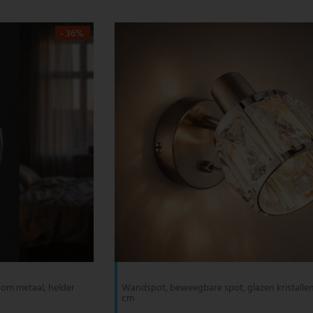
- 36%
om metaal, helder
Wandspot, beweegbare spot, glazen kristallen,
cm