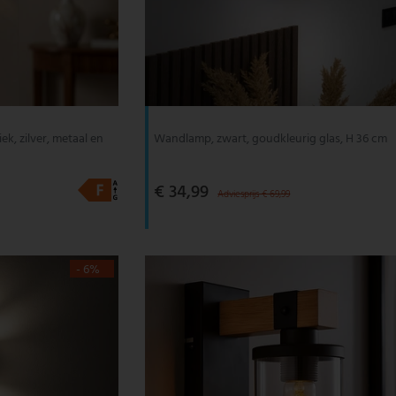
k, zilver, metaal en
Wandlamp, zwart, goudkleurig glas, H 36 cm
€ 34,99
Adviesprijs € 69,99
- 6%