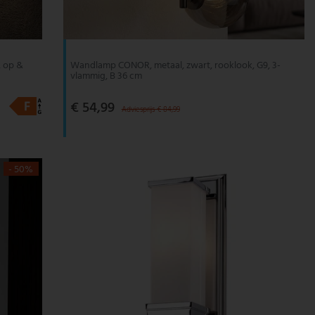
, op &
Wandlamp CONOR, metaal, zwart, rooklook, G9, 3-
vlammig, B 36 cm
€ 54,99
Adviesprijs € 84,99
- 50%