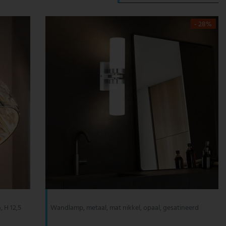
- 28%
 H 12,5
Wandlamp, metaal, mat nikkel, opaal, gesatineerd