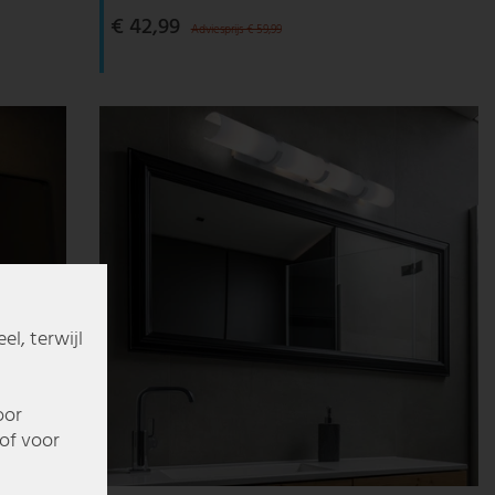
€ 42,99
Adviesprijs € 59,99
l, terwijl
oor
of voor