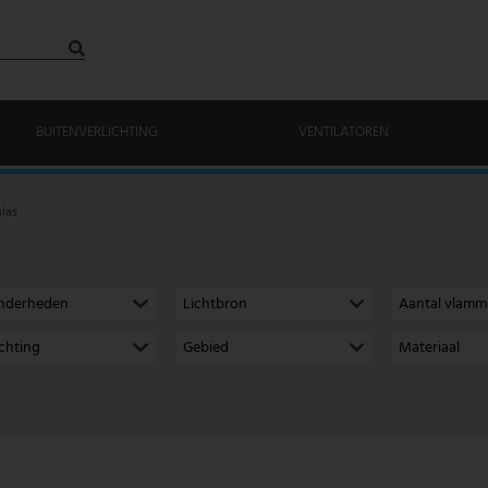
BUITENVERLICHTING
VENTILATOREN
las
onderheden
Lichtbron
Aantal vlam
richting
Gebied
Materiaal