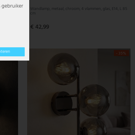
s gebruiker
Wandlamp, metaal, chroom, 4 vlammen, glas, E14, L 85
cm
€ 42,99
pteren
- 37%
- 35%