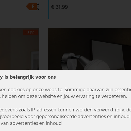
€ 31,99
- 31%
y is belangrijk voor ons
ken cookies op onze website. Sommige daarvan zijn essentiee
 helpen om deze website en jouw ervaring te verbeteren.
gevens zoals IP-adressen kunnen worden verwerkt (bijv. d
ijvoorbeeld voor gepersonaliseerde advertenties en inhoud 
van advertenties en inhoud.