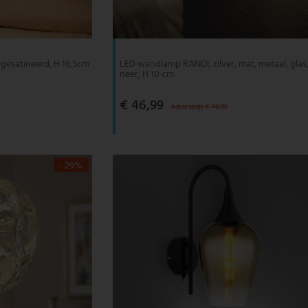
gesatineerd, H 16,5cm
LED wandlamp RANDI, zilver, mat, metaal, glas
neer, H 10 cm
€ 46,99
Adviesprijs € 74,99
- 29%