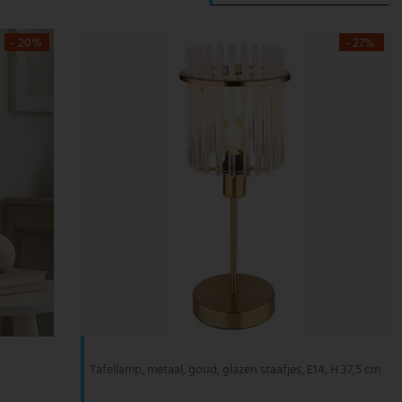
- 20%
- 27%
Tafellamp, metaal, goud, glazen staafjes, E14, H 37,5 cm