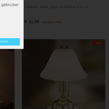
s gebruiker
Tafellamp, zwart, goud, verstelbaar, H 54 cm
€ 32,99
Adviesprijs € 75,99
pteren
- 24%
- 32%