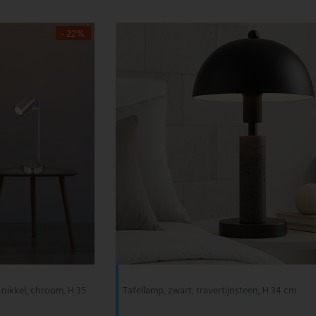
- 22%
nikkel, chroom, H 35
Tafellamp, zwart, travertijnsteen, H 34 cm