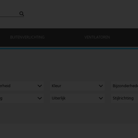
BUITENVERLICHTING
VENTILATOREN
erheid
Kleur
Bijzonderhed
ng
Uiterlijk
Stijlrichting