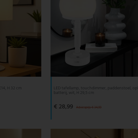
E14, H 32 cm
LED tafellamp, touchdimmer, paddenstoel, op
batterij, wit, H 29,5 cm
€ 28,99
Adviesprijs € 34,99