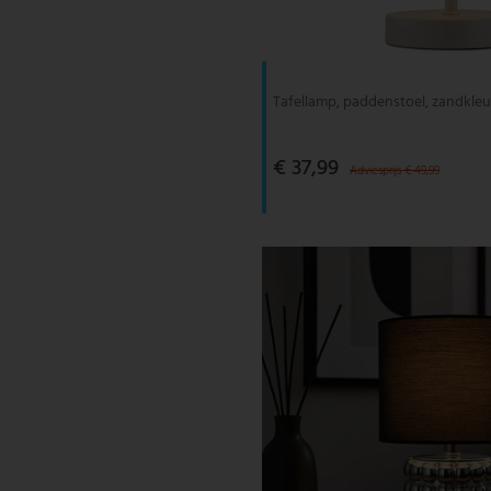
V-TAC
Wofi Leuchten
Tafellamp, paddenstoel, zandkleu
€ 37,99
Adviesprijs € 49,99