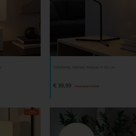
k
Tafellamp, metaal, metaal, H 50 cm
€ 39,99
Adviesprijs € 99,99
- 25%