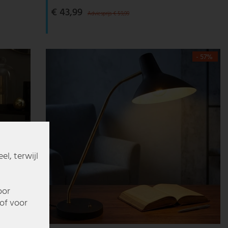
€ 43,99
Adviesprijs € 59,99
- 57%
l, terwijl
oor
of voor