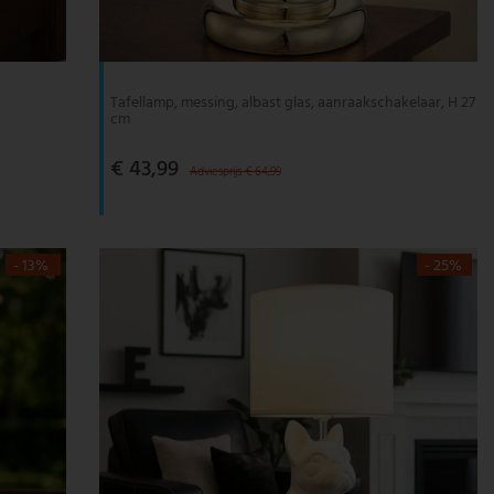
Tafellamp, messing, albast glas, aanraakschakelaar, H 27
cm
€ 43,99
Adviesprijs € 64,99
- 13%
- 25%