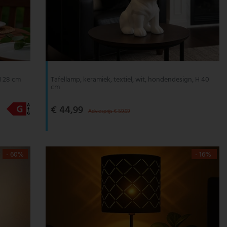
H 28 cm
Tafellamp, keramiek, textiel, wit, hondendesign, H 40
cm
€ 44,99
Adviesprijs € 59,99
- 60%
- 16%