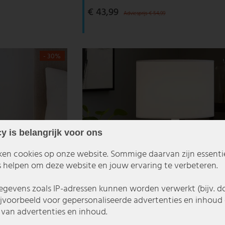
€ 43,99
Adviesprijs € 54,99
- 30%
y is belangrijk voor ons
ken cookies op onze website. Sommige daarvan zijn essentiee
 helpen om deze website en jouw ervaring te verbeteren.
gevens zoals IP-adressen kunnen worden verwerkt (bijv. d
ijvoorbeeld voor gepersonaliseerde advertenties en inhoud 
van advertenties en inhoud.