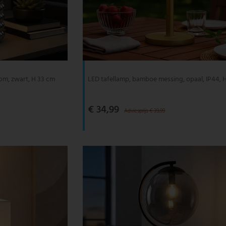
oom, zwart, H 33 cm
LED tafellamp, bamboe messing, opaal, IP44, 
€ 34,99
Adviesprijs € 39,99