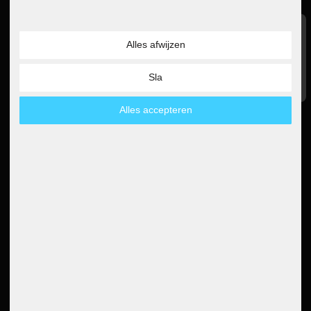
Waardering
Baanaanbod
GTC
Alles afwijzen
Google Beoordelingen
Recht op annulering
Gegevensbescherming
4.6
Afdruk
Sla
Lees alle 5000 beoordelingen
Instructies voor verwijdering
Declaratie van toegankelijkheid
Alles accepteren
Nieuwsbrief
5€
5 EUR voucher voor je
nieuwsbriefregistratie
Bestelling annuleren
Betaalmethoden
Partner
Paypal