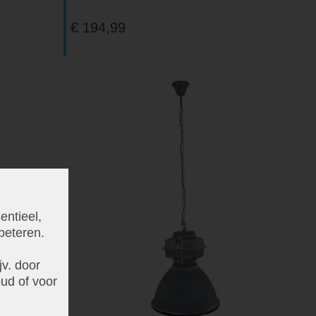
€ 194,99
entieel,
beteren.
v. door
ud of voor