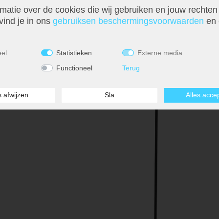
matie over de cookies die wij gebruiken en jouw rechten
vind je in ons
gebruiks­en beschermings­voorwaarden
en 
H 29 cm
Wandlamp, eikenhout, wit textiel, draaibaa
€ 95,99
eel
Statistieken
Externe media
Functioneel
Terug
s afwijzen
Sla
Alles acce