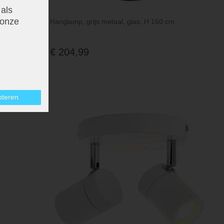
 als
onze
r H 24 cm
Hanglamp, grijs metaal, glas, H 160 cm
€ 204,99
pteren