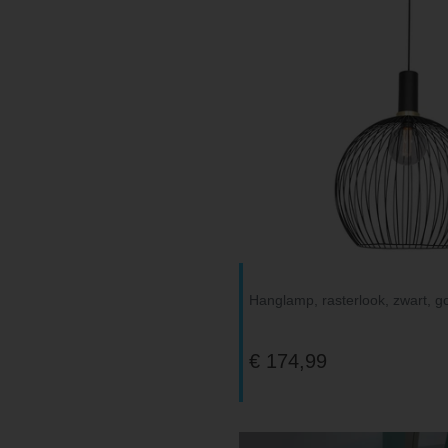
Hanglamp, rasterlook, zwart, g
€ 174,99