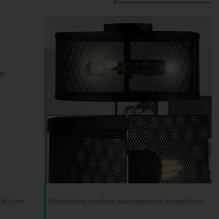
L 45,5 cm
Plafondlamp, kooilook, zwart gekleurd, hoogte 21 cm