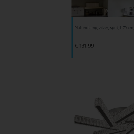
V-TAC
Wofi Leuchten
Plafondlamp, zilver, spot, L 79 
€ 131,99