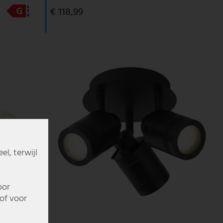
€ 118,99
l, terwijl
oor
of voor