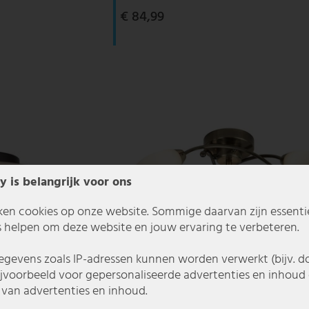
€ 84,99
y is belangrijk voor ons
ken cookies op onze website. Sommige daarvan zijn essentiee
 helpen om deze website en jouw ervaring te verbeteren.
gevens zoals IP-adressen kunnen worden verwerkt (bijv. d
ijvoorbeeld voor gepersonaliseerde advertenties en inhoud 
van advertenties en inhoud.