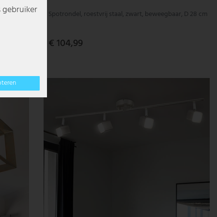
s gebruiker
Spotrondel, roestvrij staal, zwart, beweegbaar, D 28 cm
€ 104,99
pteren