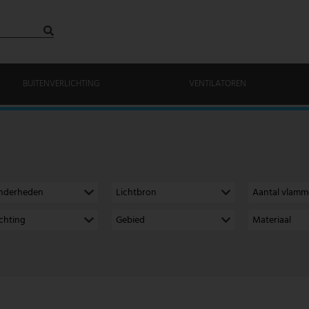
BUITENVERLICHTING
VENTILATOREN
onderheden
Lichtbron
Aantal vlam
richting
Gebied
Materiaal