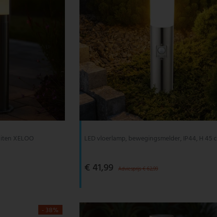
buiten XELOO
LED vloerlamp, bewegingsmelder, IP44, H 45 
€ 41,99
Adviesprijs € 62,99
- 38%