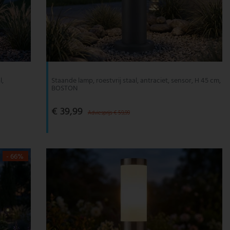
l,
Staande lamp, roestvrij staal, antraciet, sensor, H 45 cm,
BOSTON
€ 39,99
Adviesprijs € 59,99
- 66%