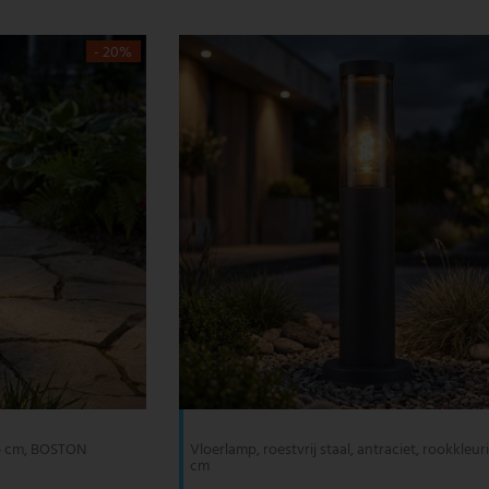
- 20%
 45 cm, BOSTON
Vloerlamp, roestvrij staal, antraciet, rookkleur
cm