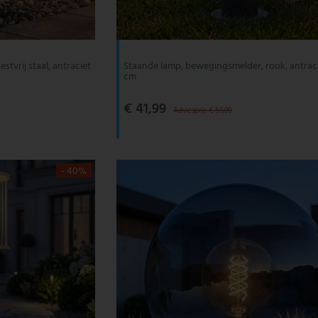
tvrij staal, antraciet
Staande lamp, bewegingsmelder, rook, antraci
cm
€ 41,99
Adviesprijs € 59,99
- 40%