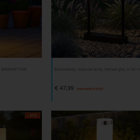
 cm, MANHATTAN
Buitenlamp, staande lamp, metaal glas, H 50 
€ 47,99
Adviesprijs € 139,99
- 41%