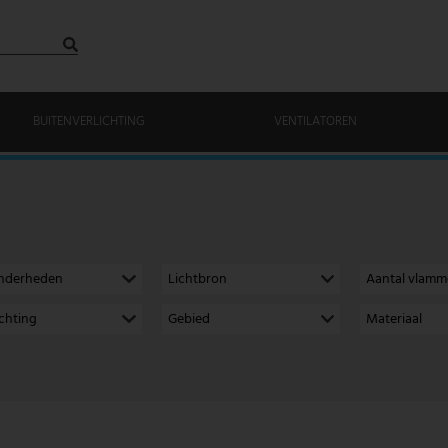
BUITENVERLICHTING
VENTILATOREN
onderheden
Lichtbron
Aantal vlam
richting
Gebied
Materiaal