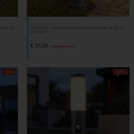
et, H 45
Vloerlamp, roestvrij staal, bewegingsmelder, H 45 cm,
BOSTON
€ 37,99
Adviesprijs € 59,99
- 63%
- 33%