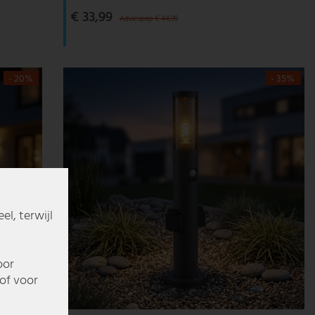
€ 33,99
Adviesprijs € 44,99
- 20%
- 35%
l, terwijl
oor
of voor