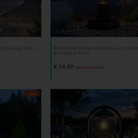
 glas, beige, IP54, H
Buitenbolverlichting, steeklamp, zwart, tuinbo
grondpen, Ø 40 cm
€ 54,99
Adviesprijs € 149,00
- 58%