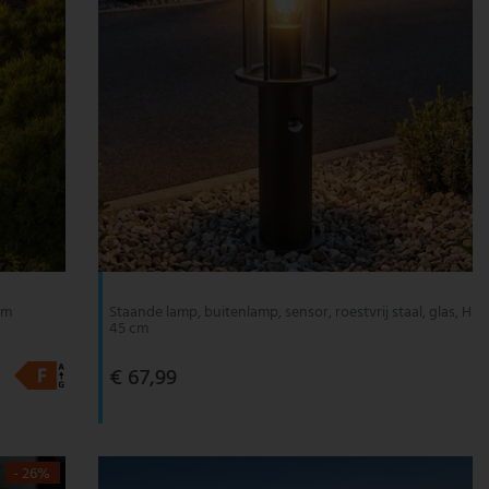
cm
Staande lamp, buitenlamp, sensor, roestvrij staal, glas, H
45 cm
€ 67,99
- 26%