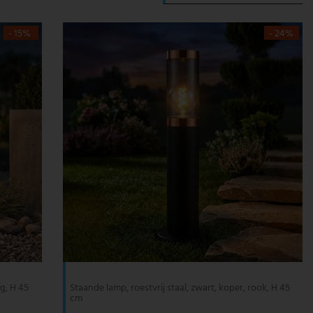
- 15%
- 24%
ig, H 45
Staande lamp, roestvrij staal, zwart, koper, rook, H 45
cm