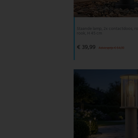
V-TAC
Wofi Leuchten
Staande lamp, 2x contactdoos, roes
rook, H 45 cm
€ 39,99
Adviesprijs € 54,99