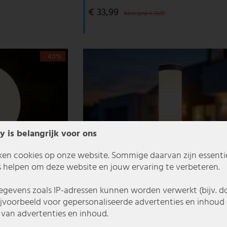
€ 33,99
Adviesprijs € 39,99
- 40%
y is belangrijk voor ons
ken cookies op onze website. Sommige daarvan zijn essentiee
 helpen om deze website en jouw ervaring te verbeteren.
gevens zoals IP-adressen kunnen worden verwerkt (bijv. d
ijvoorbeeld voor gepersonaliseerde advertenties en inhoud 
van advertenties en inhoud.