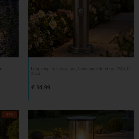
cm
Looplamp, roestvrij staal, bewegingsdetector, IP44, H
45cm
€ 34,99
- 33%