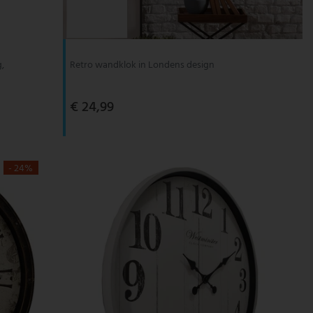
g,
Retro wandklok in Londens design
€ 24,99
- 24%