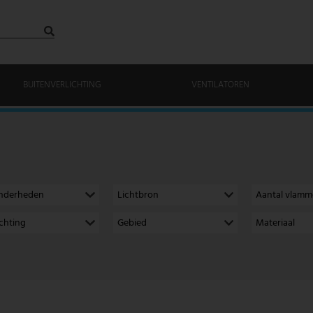
BUITENVERLICHTING
VENTILATOREN
onderheden
Lichtbron
Aantal vlam
richting
Gebied
Materiaal