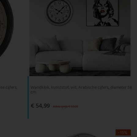
e cijfers,
Wandklok, kunststof, wit, Arabische cijfers, diameter 58
cm
€ 54,99
Adviesprijs € 59,99
- 15%