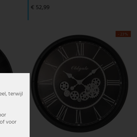
€ 52,99
- 23%
l, terwijl
oor
of voor