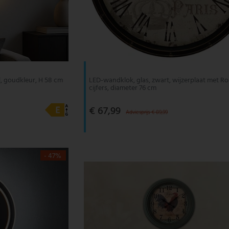
, goudkleur, H 58 cm
LED-wandklok, glas, zwart, wijzerplaat met R
cijfers, diameter 76 cm
€ 67,99
Adviesprijs € 89,99
- 47%