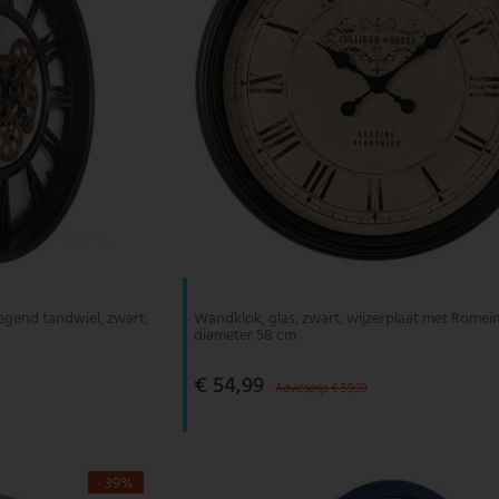
egend tandwiel, zwart,
Wandklok, glas, zwart, wijzerplaat met Romeins
diameter 58 cm
€ 54,99
Adviesprijs € 59,99
- 39%