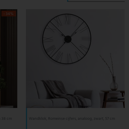
- 34%
h 38 cm
Wandklok, Romeinse cijfers, analoog, zwart, 57 cm