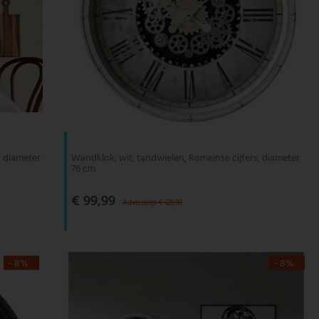
, diameter
Wandklok, wit, tandwielen, Romeinse cijfers, diameter
76 cm
€ 99,99
Adviesprijs € 129,99
- 8%
- 8%