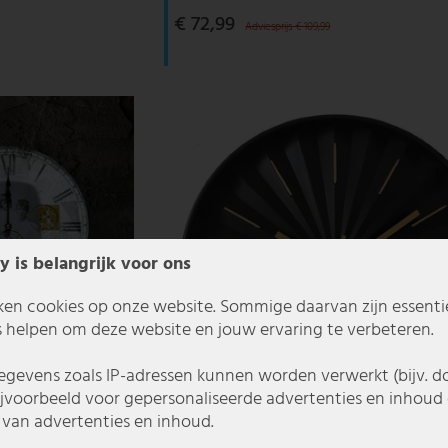
€ 72,99
Adviesprijs € 109,99
y is belangrijk voor ons
ken cookies op onze website. Sommige daarvan zijn essentiee
 helpen om deze website en jouw ervaring te verbeteren.
gevens zoals IP-adressen kunnen worden verwerkt (bijv. d
ijvoorbeeld voor gepersonaliseerde advertenties en inhoud 
van advertenties en inhoud.