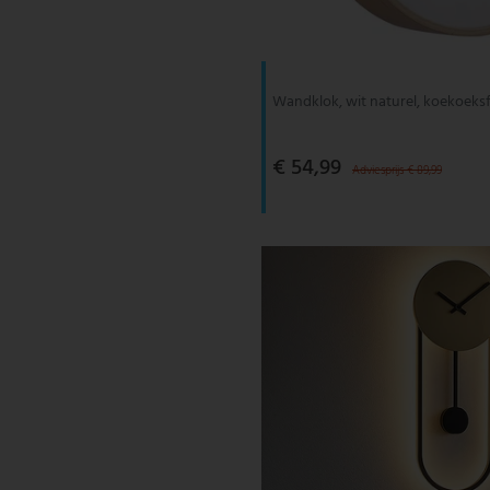
V-TAC
Wofi Leuchten
Wandklok, wit naturel, koekoeksf
€ 54,99
Adviesprijs € 89,99