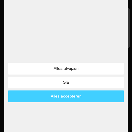
Waardering
Baanaanbod
GTC
Google Beoordelingen
Recht op annulering
Gegevensbescherming
4.6
Afdruk
Instructies voor verwijdering
Lees alle 5000 beoordelingen
Declaratie van toegankelijkheid
Nieuwsbrief
Alles afwijzen
5€
5 EUR voucher voor je
Sla
nieuwsbriefregistratie
Alles accepteren
Bestelling annuleren
Betaalmethoden
Partner
Paypal