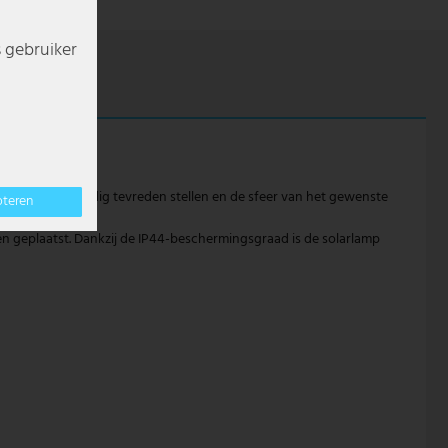
s gebruiker
amp zal je volledig tevreden stellen en de sfeer van het gewenste
pteren
n geplaatst. Dankzij de IP44-beschermingsgraad is de solarlamp