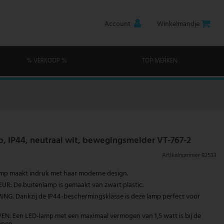
Account
Winkelmandje
% VERKOOP %
TOP MERKEN
 IP44, neutraal wit, bewegingsmelder VT-767-2
Artikelnummer
82533
amp maakt indruk met haar moderne design.
R: De buitenlamp is gemaakt van zwart plastic.
NG: Dankzij de IP44-beschermingsklasse is deze lamp perfect voor
N: Een LED-lamp met een maximaal vermogen van 1,5 watt is bij de