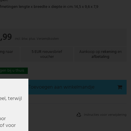
epen.
etingen lengte x breedte x diepte in cm: 14,5 x 9,6 x 7,9
,99
incl. btw. plus.
Verzendkosten
ing
naar
5 EUR
nieuwsbrief
Aankoop op
rekening
en
voucher
afbetaling
gen bij u thuis
Toevoegen aan winkelmandje
l, terwijl
Instructies voor verwijdering
oor
of voor