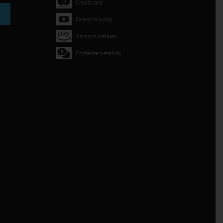
Creditcard
Overschrijving
Amazon betalen
Contante betaling