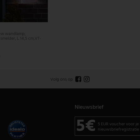
uw wandlamp,
melder, L 14,5 cm,VT-
9
Volg ons op
Nieuwsbrief
5€
5 EUR voucher voor je
nieuwsbriefregistratie