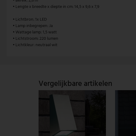
• Bereik: 2,6 m
• Lengte x breedte x diepte in cm: 14,5 x 9,6 x 7,9
Vintage hanglamp
Paulmann
• Lichtbron: 1x LED
Witte hanglamp
Philips lampen
• Lamp inbegrepen: Ja
• Wattage lamp: 1,5 watt
Trekpendellampen
Rabalux
• Lichtstroom: 220 lumen
• Lichtkleur: neutraal wit
Reality Leuchten
Searchlight lampen
Sigor
Vergelijkbare artikelen
Sollux
Spot Light lampen
Steinhauer lampen
Trio Leuchten