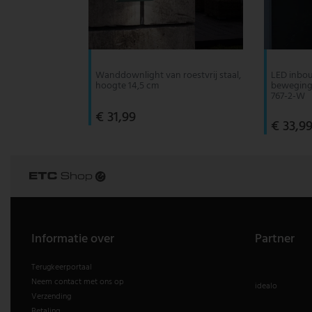
V-TAC
Wofi Leuchten
Wanddownlight van roestvrij staal,
LED inbo
hoogte 14,5 cm
bewegings
767-2-W
€ 31,99
€ 33,9
Informatie over
Partner
Terugkeerportaal
Neem contact met ons op
idealo
Verzending
Betaling