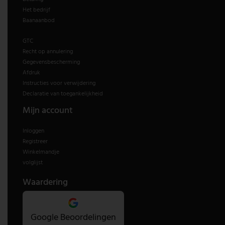
Het bedrijf
Baanaanbod
GTC
Recht op annulering
Gegevensbescherming
Afdruk
Instructies voor verwijdering
Declaratie van toegankelijkheid
Mijn account
Inloggen
Registreer
Winkelmandje
volglijst
Waardering
Google Beoordelingen