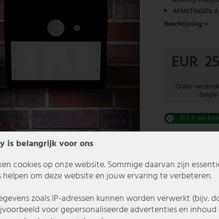
levering inbegr
AFMETINGEN: Afm
Beschrijving
EUR 25
Gratis verzend
België
In 1-3 werkda
y is belangrijk voor ons
ken cookies op onze website. Sommige daarvan zijn essentiee
 helpen om deze website en jouw ervaring te verbeteren.
gevens zoals IP-adressen kunnen worden verwerkt (bijv. d
ijvoorbeeld voor gepersonaliseerde advertenties en inhoud 