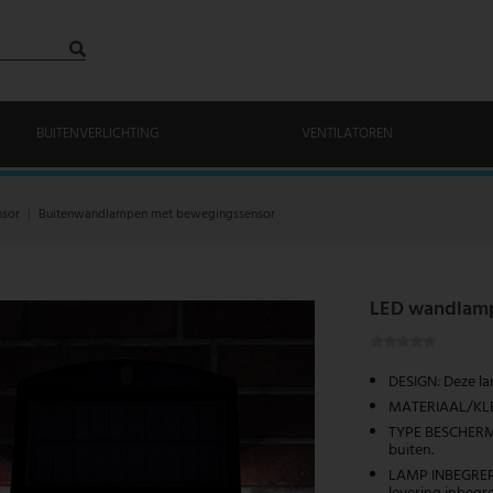
BUITENVERLICHTING
VENTILATOREN
nsor
Buitenwandlampen met bewegingssensor
LED wandlamp,
DESIGN: Deze l
MATERIAAL/KLEU
TYPE BESCHERMI
buiten.
LAMP INBEGREPE