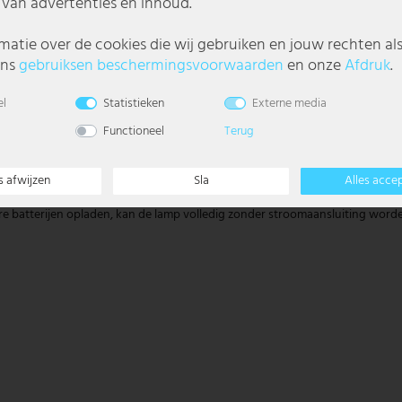
van advertenties en inhoud.
matie over de cookies die wij gebruiken en jouw rechten al
ons
gebruiks­en beschermings­voorwaarden
en onze
Afdruk
.
el
Statistieken
Externe media
Functioneel
Terug
elke buitenruimte. Of het nu gaat om een terras, oprit of tuin - deze wandl
s afwijzen
Sla
Alles acce
e batterijen opladen, kan de lamp volledig zonder stroomaansluiting worde