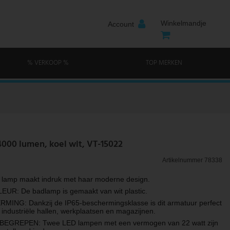
Winkelmandje
Account
% VERKOOP %
TOP MERKEN
4000 lumen, koel wit, VT-15022
Artikelnummer
78338
lamp maakt indruk met haar moderne design.
UR: De badlamp is gemaakt van wit plastic.
ING: Dankzij de IP65-beschermingsklasse is dit armatuur perfect
 industriële hallen, werkplaatsen en magazijnen.
BEGREPEN: Twee LED lampen met een vermogen van 22 watt zijn