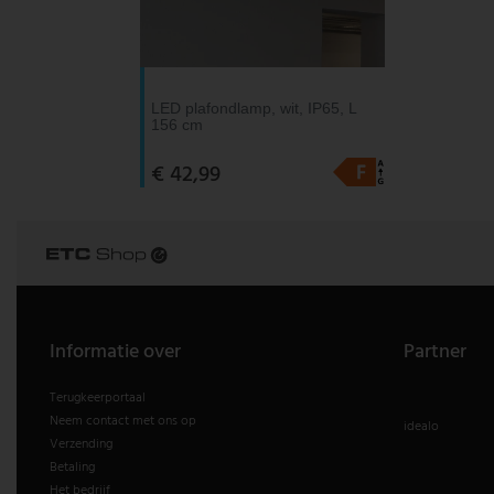
LED plafondlamp, wit, IP65, L
156 cm
€ 42,99
Informatie over
Partner
Terugkeerportaal
Neem contact met ons op
idealo
Verzending
Betaling
Het bedrijf