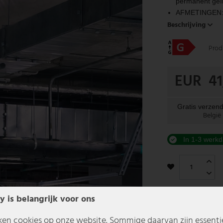
permanent geïn
AFMETINGEN: Af
Beschrijving
Prod
EUR 41
Gratis verzend
België
In 1-3 werkd
y is belangrijk voor ons
ken cookies op onze website. Sommige daarvan zijn essentiee