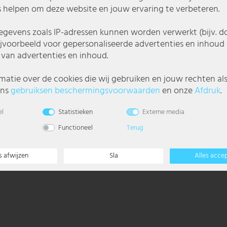
 helpen om deze website en jouw ervaring te verbeteren.
gevens zoals IP-adressen kunnen worden verwerkt (bijv. d
ijvoorbeeld voor gepersonaliseerde advertenties en inhoud 
van advertenties en inhoud.
matie over de cookies die wij gebruiken en jouw rechten al
ons
gebruiks­en beschermings­voorwaarden
en onze
Afdruk
.
en en magazijnen.
el
Statistieken
Externe media
htige ruimtes dankzij de hoge IP65-beschermingsgraad. Met maar liefst 
Functioneel
Terug
s afwijzen
Sla
Alles acce