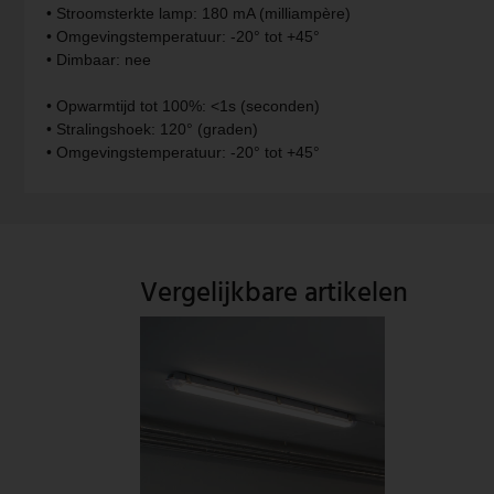
• Stroomsterkte lamp: 180 mA (milliampère)
• Omgevingstemperatuur: -20° tot +45°
V-TAC
• Dimbaar: nee
Wofi Leuchten
• Opwarmtijd tot 100%: <1s (seconden)
• Stralingshoek: 120° (graden)
• Omgevingstemperatuur: -20° tot +45°
Vergelijkbare artikelen