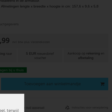
stalleerd in de armatuur.
metingen lengte x breedte x hoogte in cm: 157,6 x 9,6 x 5,8
uctgegevens
,99
incl. btw. plus.
Verzendkosten
Aankoop op
en
naar
nieuwsbrief
rekening
ing
5 EUR
voucher
afbetaling
agen bij u thuis
Toevoegen aan winkelmandje
Instructies voor verwijdering
Inname oud apparaat
l, terwijl