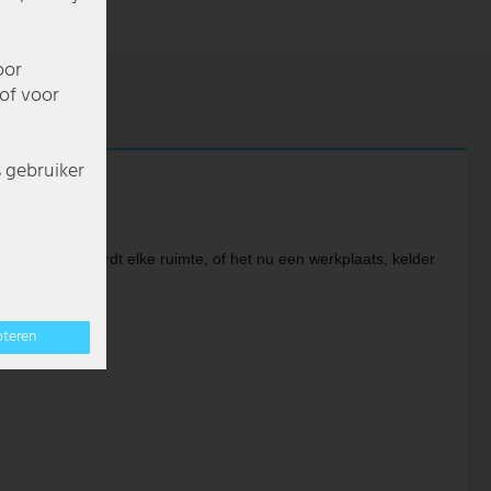
oor
of voor
s gebruiker
4000 lumen wordt elke ruimte, of het nu een werkplaats, kelder
pteren