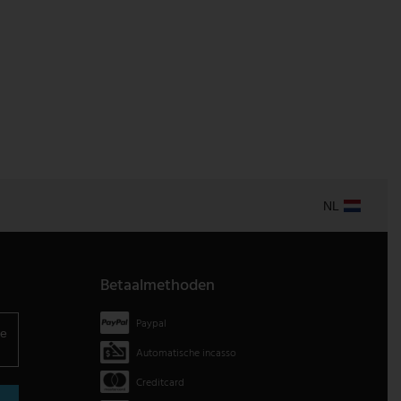
NL
Betaalmethoden
Paypal
je
Automatische incasso
Creditcard