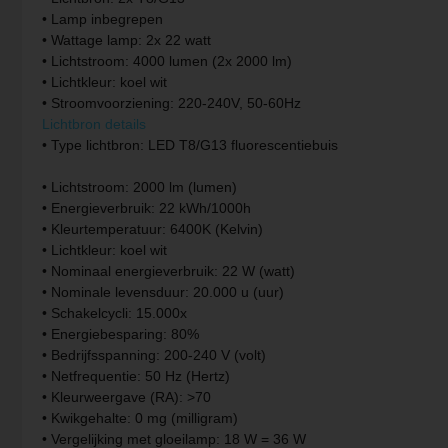
• Lamp inbegrepen
Vintage hanglamp
Paulmann
• Wattage lamp: 2x 22 watt
• Lichtstroom: 4000 lumen (2x 2000 lm)
Witte hanglamp
Philips lampen
• Lichtkleur: koel wit
• Stroomvoorziening: 220-240V, 50-60Hz
Lichtbron details
Trekpendellampen
Rabalux
• Type lichtbron: LED T8/G13 fluorescentiebuis
Reality Leuchten
• Lichtstroom: 2000 lm (lumen)
• Energieverbruik: 22 kWh/1000h
Searchlight lampen
• Kleurtemperatuur: 6400K (Kelvin)
• Lichtkleur: koel wit
Sigor
• Nominaal energieverbruik: 22 W (watt)
• Nominale levensduur: 20.000 u (uur)
Sollux
• Schakelcycli: 15.000x
• Energiebesparing: 80%
Spot Light lampen
• Bedrijfsspanning: 200-240 V (volt)
• Netfrequentie: 50 Hz (Hertz)
Steinhauer lampen
• Kleurweergave (RA): >70
• Kwikgehalte: 0 mg (milligram)
• Vergelijking met gloeilamp: 18 W = 36 W
Trio Leuchten