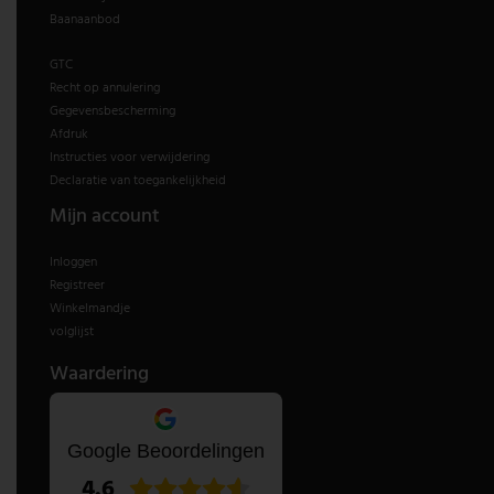
Baanaanbod
GTC
Recht op annulering
Gegevensbescherming
Afdruk
Instructies voor verwijdering
Declaratie van toegankelijkheid
Mijn account
Inloggen
Registreer
Winkelmandje
volglijst
Waardering
Google Beoordelingen
4.6