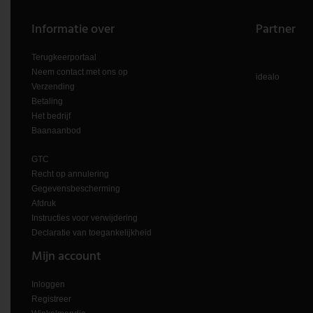
V-TAC
Informatie over
Partner
Wofi Leuchten
Terugkeerportaal
Neem contact met ons op
idealo
Verzending
Betaling
Het bedrijf
Baanaanbod
GTC
Recht op annulering
Gegevensbescherming
Afdruk
Instructies voor verwijdering
Declaratie van toegankelijkheid
Mijn account
Inloggen
Registreer