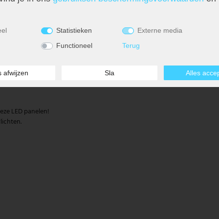
eel
Statistieken
Externe media
Functioneel
Terug
s afwijzen
Sla
Alles acce
deze LED panelen!
lichten.