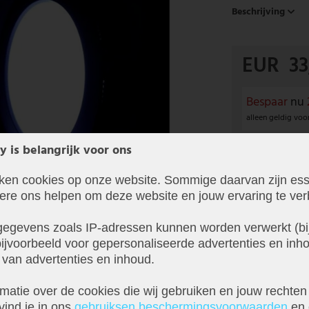
Beschrijving
EUR 33
Bespaar
nu
alleen geldig voo
Alle artikelen u
y is belangrijk voor ons
Gratis verzend
iken cookies op onze website. Sommige daarvan zijn ess
België
dere ons helpen om deze website en jouw ervaring te ver
In 1-3 werkda
egevens zoals IP-adressen kunnen worden verwerkt (bij
ijvoorbeeld voor gepersonaliseerde advertenties en inho
 van advertenties en inhoud.
matie over de cookies die wij gebruiken en jouw rechten
vind je in ons
gebruiks­en beschermings­voorwaarden
en 