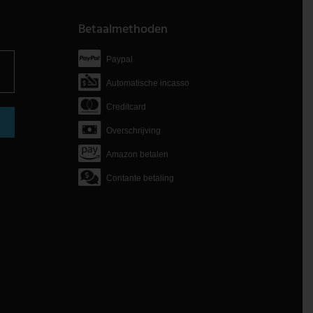
Betaalmethoden
Paypal
Automatische incasso
Creditcard
Overschrijving
Amazon betalen
Contante betaling