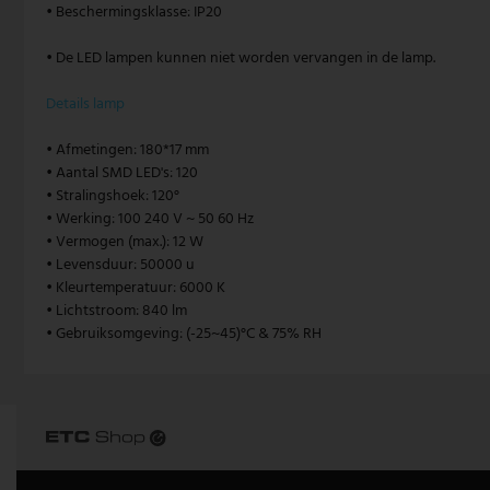
• Beschermingsklasse: IP20
Vintage hanglamp
Paulmann
• De LED lampen kunnen niet worden vervangen in de lamp.
Witte hanglamp
Philips lampen
Details lamp
Trekpendellampen
Rabalux
• Afmetingen: 180*17 mm
• Aantal SMD LED's: 120
Reality Leuchten
• Stralingshoek: 120°
• Werking: 100 240 V ~ 50 60 Hz
Searchlight lampen
• Vermogen (max.): 12 W
• Levensduur: 50000 u
Sigor
• Kleurtemperatuur: 6000 K
• Lichtstroom: 840 lm
Sollux
• Gebruiksomgeving: (-25~45)°C & 75% RH
Spot Light lampen
Steinhauer lampen
Trio Leuchten