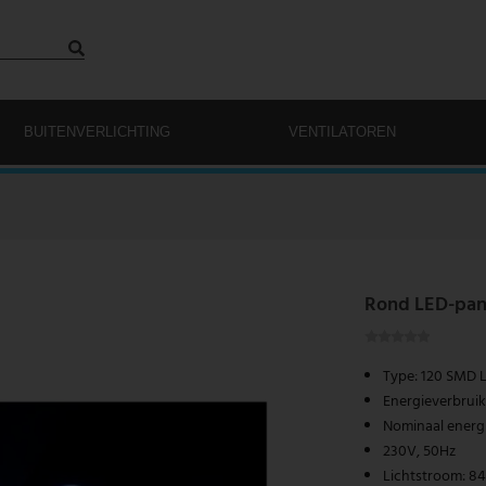
BUITENVERLICHTING
VENTILATOREN
Rond LED-pane
Type: 120 SMD L
Energieverbrui
Nominaal energi
230V, 50Hz
Lichtstroom: 84