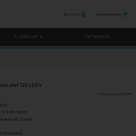
Account
Winkelmandje
% VERKOOP %
TOP MERKEN
el met 120 LED's
Artikelnummer
17243
ED's
k: 12 kWh/1000h
everbruik: 12 watt
0 lm (lumen)