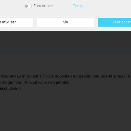
Functioneel
Terug
s afwijzen
Sla
Alles acce
n lampenkap in wit zet stijlvolle accenten en getuigt van goede smaak.
ermogen van 40 watt worden gebruikt.
itschakelen.