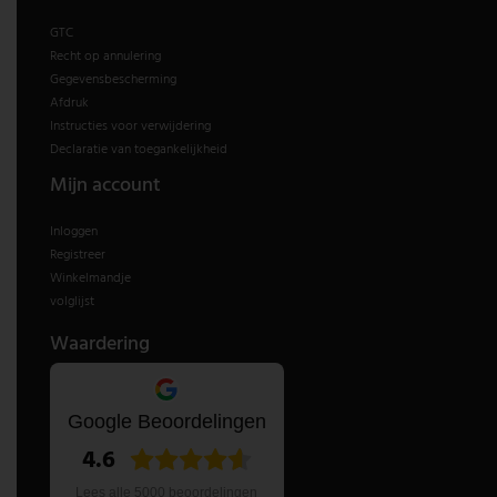
GTC
V-TAC
Recht op annulering
Gegevensbescherming
Wofi Leuchten
Afdruk
Instructies voor verwijdering
Declaratie van toegankelijkheid
Mijn account
Inloggen
Registreer
Winkelmandje
volglijst
Waardering
Google Beoordelingen
4.6
Lees alle 5000 beoordelingen