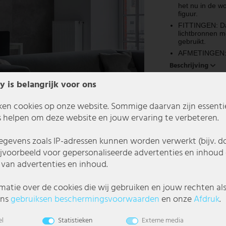
het nu in de w
figuur.
FITTINGEN: Dan
lichtbronnen m
gebruikt.
AFMETINGEN: 
Beschrijving
y is belangrijk voor ons
EUR 44
ken cookies op onze website. Sommige daarvan zijn essentiee
 helpen om deze website en jouw ervaring te verbeteren.
Gratis verzend
België
gevens zoals IP-adressen kunnen worden verwerkt (bijv. d
ijvoorbeeld voor gepersonaliseerde advertenties en inhoud 
van advertenties en inhoud.
In 1-3 werkd
matie over de cookies die wij gebruiken en jouw rechten al
ons
gebruiks­en beschermings­voorwaarden
en onze
Afdruk
.
el
Statistieken
Externe media