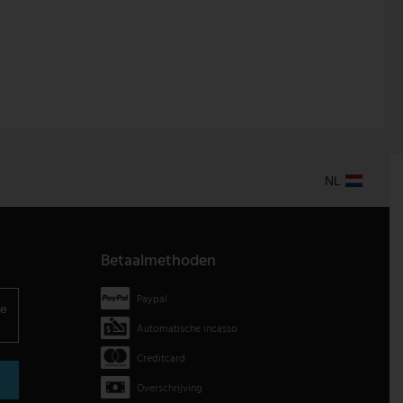
NL
Betaalmethoden
Paypal
je
Automatische incasso
Creditcard
Overschrijving