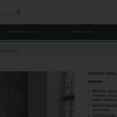
BUITENVERLICHTING
VENTILATOREN
lamp met kap
Staande lamp, 
DESIGN: Het ui
ontwerp, waard
vullen elkaar p
MATERIAAL/KLE
van textiel.
TOEPASSING: D