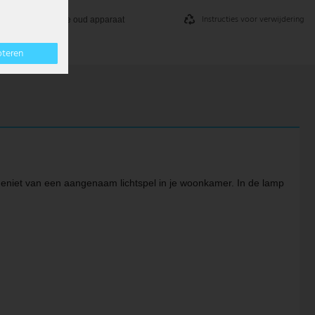
Instructies voor verwijdering
Inname oud apparaat
pteren
 Geniet van een aangenaam lichtspel in je woonkamer. In de lamp