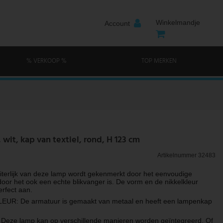
Winkelmandje
Account
% VERKOOP %
TOP MERKEN
wit, kap van textiel, rond, H 123 cm
Artikelnummer
32483
terlijk van deze lamp wordt gekenmerkt door het eenvoudige
oor het ook een echte blikvanger is. De vorm en de nikkelkleur
erfect aan.
UR: De armatuur is gemaakt van metaal en heeft een lampenkap
eze lamp kan op verschillende manieren worden geïntegreerd. Of