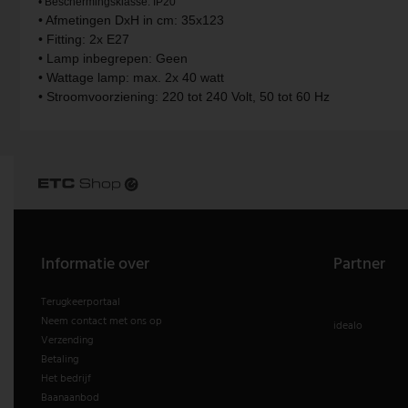
• Beschermingsklasse: IP20
• Afmetingen DxH in cm: 35x123
Vintage hanglamp
Paulmann
• Fitting: 2x E27
• Lamp inbegrepen: Geen
Witte hanglamp
Philips lampen
• Wattage lamp: max. 2x 40 watt
• Stroomvoorziening: 220 tot 240 Volt, 50 tot 60 Hz
Trekpendellampen
Rabalux
Reality Leuchten
Searchlight lampen
Sigor
Informatie over
Partner
Sollux
Terugkeerportaal
Spot Light lampen
Neem contact met ons op
idealo
Verzending
Betaling
Steinhauer lampen
Het bedrijf
Baanaanbod
Trio Leuchten