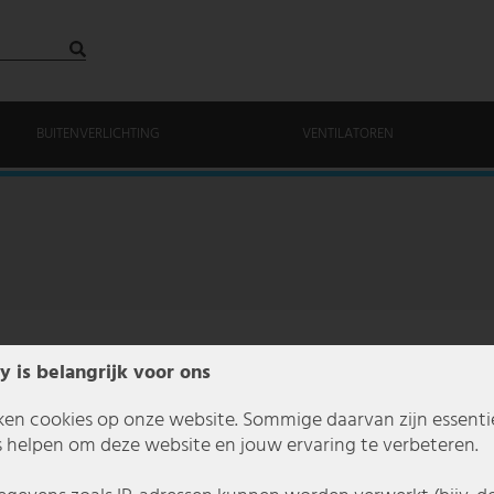
BUITENVERLICHTING
VENTILATOREN
y is belangrijk voor ons
ken cookies op onze website. Sommige daarvan zijn essentiee
 helpen om deze website en jouw ervaring te verbeteren.
Volg ons op