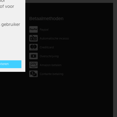
oor
of voor
Betaalmethoden
s gebruiker
Paypal
Automatische incasso
Creditcard
Overschrijving
pteren
Amazon betalen
Contante betaling