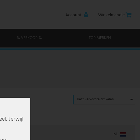
Account
Winkelmandje
% VERKOOP %
TOP MERKEN
l, terwijl
NL