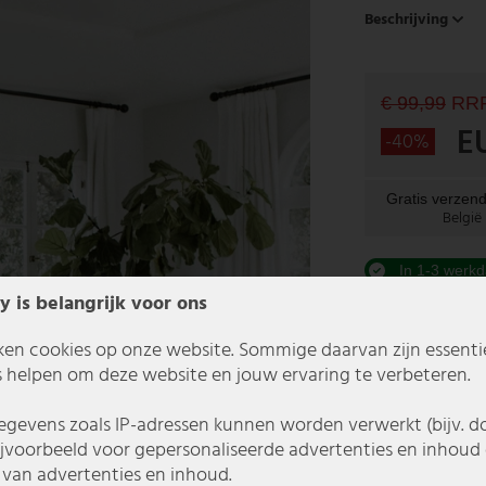
Beschrijving
€ 99,99
RR
E
-40%
Gratis verzend
België
In 1-3 werkd
y is belangrijk voor ons
ken cookies op onze website. Sommige daarvan zijn essentiee
 helpen om deze website en jouw ervaring te verbeteren.
gevens zoals IP-adressen kunnen worden verwerkt (bijv. d
ijvoorbeeld voor gepersonaliseerde advertenties en inhoud 
van advertenties en inhoud.