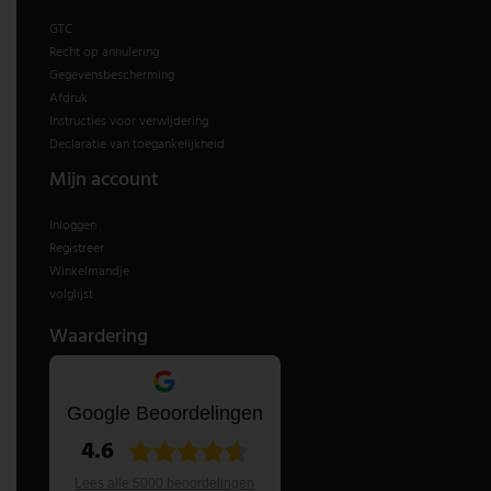
GTC
Recht op annulering
Gegevensbescherming
Afdruk
Instructies voor verwijdering
Declaratie van toegankelijkheid
Mijn account
Inloggen
Registreer
Winkelmandje
volglijst
Waardering
Google Beoordelingen
4.6
Lees alle 5000 beoordelingen