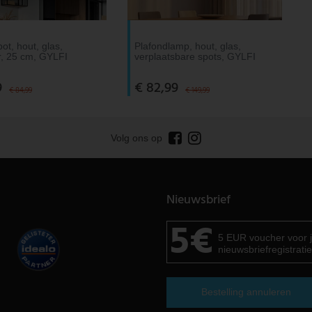
ot, hout, glas,
Plafondlamp, hout, glas,
r, 25 cm, GYLFI
verplaatsbare spots, GYLFI
9
€ 82,99
€ 84,99
€ 149,99
Volg ons op
Nieuwsbrief
5€
5 EUR voucher voor 
nieuwsbriefregistratie
Bestelling annuleren