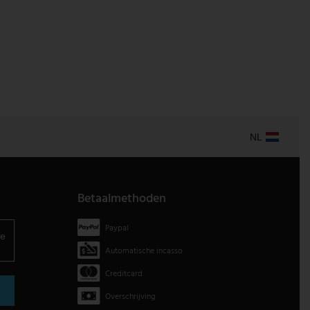
NL
Betaalmethoden
Paypal
je
Automatische incasso
Creditcard
Overschrijving