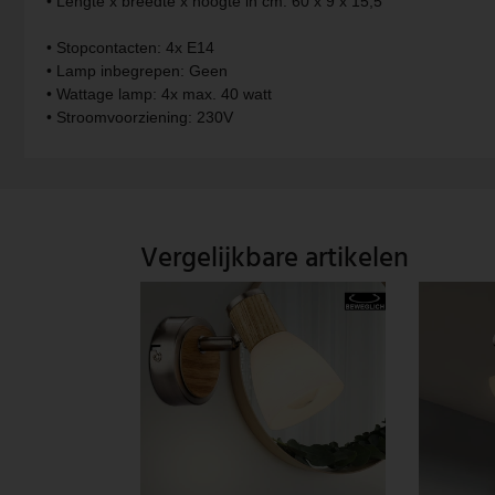
• Lengte x breedte x hoogte in cm: 60 x 9 x 15,5
Vintage hanglamp
Paulmann
• Stopcontacten: 4x E14
• Lamp inbegrepen: Geen
Witte hanglamp
Philips lampen
• Wattage lamp: 4x max. 40 watt
• Stroomvoorziening: 230V
Trekpendellampen
Rabalux
Reality Leuchten
Searchlight lampen
Vergelijkbare artikelen
Sigor
Sollux
Spot Light lampen
Steinhauer lampen
Trio Leuchten