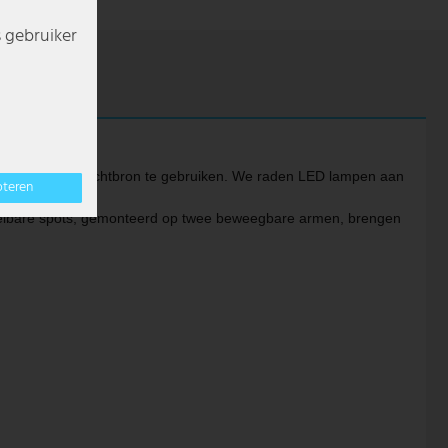
s gebruiker
ogelijk om elke lichtbron te gebruiken. We raden LED lampen aan
pteren
rstelbare spots, gemonteerd op twee beweegbare armen, brengen