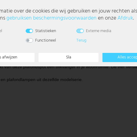
matie over de cookies die wij gebruiken en jouw rechten al
ons
gebruiks­en beschermings­voorwaarden
en onze
Afdruk
.
el
Statistieken
Externe media
Functioneel
Terug
itgerust met vier E14-fittingen, elk voor max. 40 watt, en maakt het m
s afwijzen
Sla
Alles acce
kt van deze plafondspot een blikvanger in je woonruimte. De vier ve
en plafondlampen uit dezelfde modelserie.