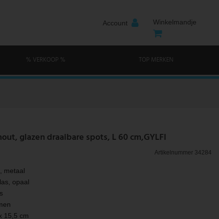
Winkelmandje
Account
% VERKOOP %
TOP MERKEN
hout, glazen draaibare spots, L 60 cm,GYLFI
Artikelnummer
34284
t, metaal
as, opaal
s
rmen
x 15,5 cm