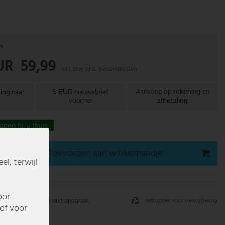
P
UR 59,99
incl. btw. plus.
Verzendkosten
Aankoop op
en
naar
nieuwsbrief
rekening
ing
5 EUR
voucher
afbetaling
agen bij u thuis
Toevoegen aan winkelmandje
l, terwijl
oor
Instructies voor verwijdering
Inname oud apparaat
of voor